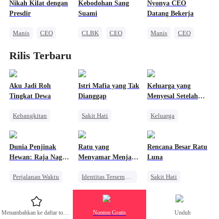
Pahlawan Kembali
Nikah Kilat dengan
Kebodohan Sang
Nyonya CEO
Menghukum Mantan Jahat
Presdir
Suami
Datang Bekerja
Manis
CEO
CLBK
CEO
Manis
CEO
Cinta Satu Malam
Anak Lucu
Nikah Kilat
Rilis Terbaru
Nikah Kilat
Dibantu Bayi Lucu
Cinta Setelah Menikah
Kehamilan
Aku Jadi Roh
Istri Mafia yang Tak
Keluarga yang
Tingkat Dewa
Dianggap
Menyesal Setelah
Anaknya Ditukar
Kebangkitan
Sakit Hati
Keluarga
oleh AI
Anime
Pengganti
Penuh Intrik
Dewa Perang
Mafia
Orang Biasa
Dunia Penjinak
Ratu yang
Rencana Besar Ratu
Pembalasan
Perceraian
Penyesalan
Hewan: Raja Naga
Menyamar Menjadi
Luna
Cinta Segitiga
Mendukungku
Pengemis
Perjalanan Waktu
Identitas Tersembunyi
Sakit Hati
Penyesalan
Naga
Pewaris Wanita
Manusia Serigala
Konflik Keluarga dan Negara
Nikah Kontrak
Pengganti
Menambahkan ke daftar tontonan
Nonton Gratis
Unduh
Anime
Pengkhianatan
Penyesalan