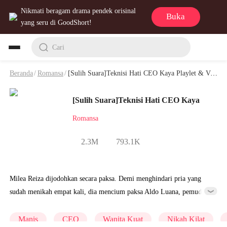
Nikmati beragam drama pendek orisinal
Buka
yang seru di GoodShort!
Cari
Beranda
/
Romansa
/
[Sulih Suara]Teknisi Hati CEO Kaya Playlet & Video
[Sulih Suara]Teknisi Hati CEO Kaya
Romansa
2.3M
793.1K
Milea Reiza dijodohkan secara paksa. Demi menghindari pria yang
sudah menikah empat kali, dia mencium paksa Aldo Luana, pemuda
kaya yang berkuasa di ibu kota. Siapa sangka, Aldo tiba-tiba
membawanya pulang untuk pernikahan kilat. Setelah menikah,
Manis
CEO
Wanita Kuat
Nikah Kilat