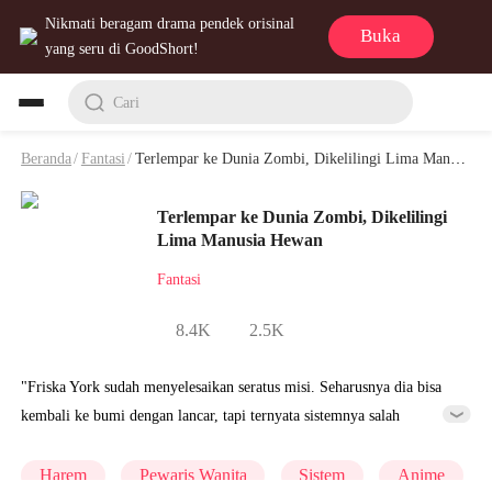
Nikmati beragam drama pendek orisinal
Buka
yang seru di GoodShort!
Cari
Beranda
/
Fantasi
/
Terlempar ke Dunia Zombi, Dikelilingi Lima Manusia Hewan Playlet & Video
Terlempar ke Dunia Zombi, Dikelilingi
Lima Manusia Hewan
Fantasi
8.4K
2.5K
"Friska York sudah menyelesaikan seratus misi. Seharusnya dia bisa
kembali ke bumi dengan lancar, tapi ternyata sistemnya salah
teleportasi dan malah melemparkannya ke dunia kiamat penuh zombi.
Di dunia ini, para cowok bisa berubah jadi manusia hewan, tapi
Harem
Pewaris Wanita
Sistem
Anime