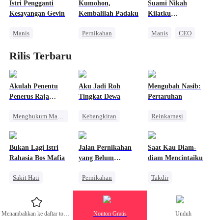
Pengkhianatan
Istri Pengganti
Kumohon,
Suami Nikah
Balas Dendam
Mengejar Istri
Kesayangan Gevin
Kembalilah Padaku
Kilatku
Menghukum Mantan Jahat
Pengkhianatan
Memanjakanku
Manis
Pernikahan
Manis
CEO
Pernikahan
CEO
Nikah Kilat
Rilis Terbaru
CEO
Cinta dan Benci
Pernikahan Pengganti
Kebangkitan
Pewaris Wanita
Akulah Penentu
Aku Jadi Roh
Mengubah Nasib:
Penerus Raja
Tingkat Dewa
Pertaruhan
Neraka
Menghukum Mantan Jahat
Kebangkitan
Reinkarnasi
Pasangan Kuat
Anime
CEO
Identitas Tersembunyi
Dewa Perang
Berubah Kurus
Bukan Lagi Istri
Jalan Pernikahan
Saat Kau Diam-
Pewaris Wanita
Pembalasan
Menghukum Mantan Jahat
Rahasia Bos Mafia
yang Belum
diam Mencintaiku
Manis
Saling Kejar
Berakhir
Sakit Hati
Pernikahan
Takdir
Mafia
CLBK
Mengejar Istri
Wanita Kuat
Wanita Kuat
Pewaris Wanita
Menambahkan ke daftar tontonan
Nonton Gratis
Unduh
Menghukum Mantan Jahat
Perceraian