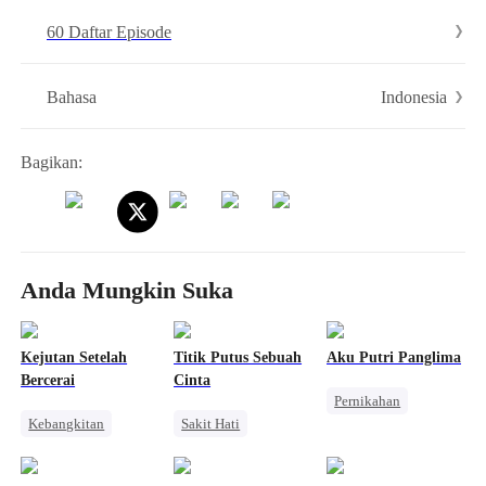
berisiko mengalami kegilaan mental. Hanya cewek yang bisa
60 Daftar Episode
menenangkan mereka. Sebagai putri bungsu duke wilayah utara,
tubuh asli yang dia tempati punya lima suami manusia hewan yang
luar biasa. Tapi karena sifatnya..."
Indonesia
Bahasa
Bagikan:
Anda Mungkin Suka
Kejutan Setelah
Titik Putus Sebuah
Aku Putri Panglima
Bercerai
Cinta
Pernikahan
Kebangkitan
Sakit Hati
Sejarah
Wanita Kuat
Wanita Kuat
Pewaris Wanita
Perceraian
Perceraian