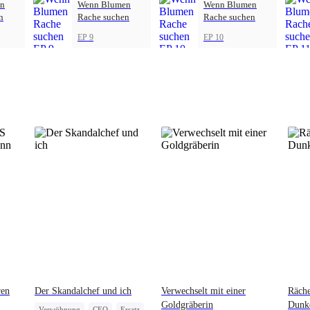
n
Wenn Blumen
Wenn Blumen
n
Rache suchen
Rache suchen
EP 9
EP 10
ren
Der Skandalchef und ich
Verwechselt mit einer
Räche
Goldgräberin
Dunke
Verwöhnung
CEO
Ersatz