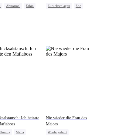
Cougar-Ära
e
Abnormal
Erbin
Zurückschlagen
Ehe
chaftskrieg
Hausfrau
Betrug
ksalstausch: Ich heirate
Nie wieder die Frau des
afiaboss
Majors
öhnung
Mafia
Wiedergeburt