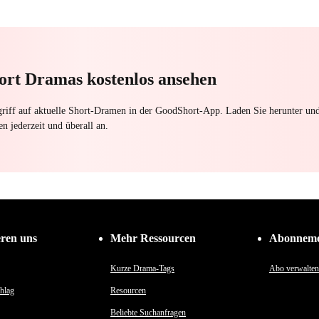
Gefühle für Familie und
Zurü
Dreiecksverhältnis
Bedauern
Heimat
Rach
Zurückschlagen
ort Dramas kostenlos ansehen
riff auf aktuelle Short-Dramen in der GoodShort-App. Laden Sie herunter un
en jederzeit und überall an.
eren uns
Mehr Ressourcen
Abonneme
Kurze Drama-Tags
Abo verwalten
hlag
Resourcen
Beliebte Suchanfragen