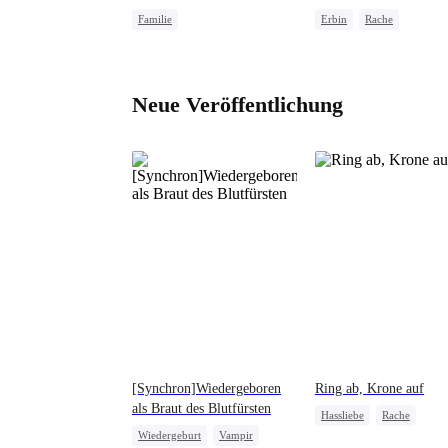
Familie
Erbin
Rache
Starke weibliche Hauptrolle
Starke weibliche Hauptroll
Betrug
Rache am Ex
Zurückschlagen
Rache 
Neue Veröffentlichung
[Synchron]Wiedergeboren
Ring ab, Krone auf
als Braut des Blutfürsten
Hassliebe
Rache
Wiedergeburt
Vampir
Starke weibliche Hauptroll