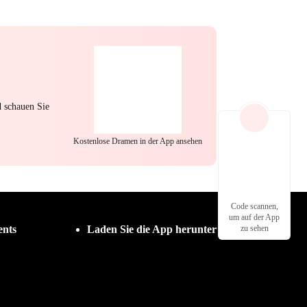
ckschlagen
Starke weibliche Hauptrolle
e am Ex
Megamerger
Bedauern
Streben nach Liebe
Gegenangriff
d schauen Sie
Kostenlose Dramen in der App ansehen
Code scannen,
um auf der App
nts
Laden Sie die App herunter
zu sehen