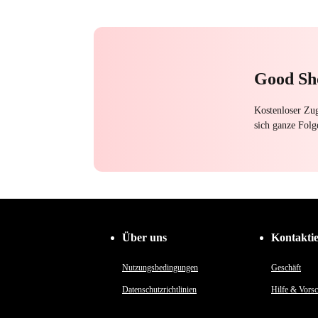
Schwarzroman
Werwolf
Betrug
Rache am Ex
Hass
Zurückschlagen
Good Sh
Kostenloser Zug
sich ganze Folg
Über uns
Kontakti
Nutzungsbedingungen
Geschäft
Datenschutzrichtlinien
Hilfe & Vorsc