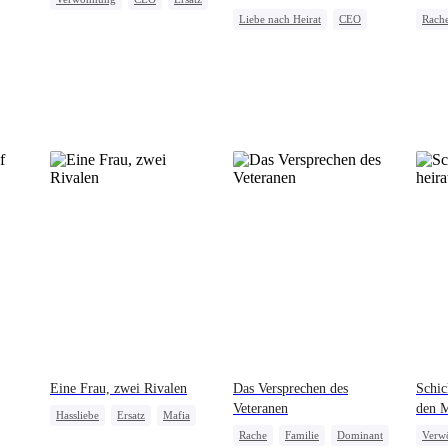
Liebe nach Heirat
CEO
Rach
Familie
Liebe nach Heirat
e
Verwöhnung
Ehe
Blitzehe
Wirts
am Ex
Eine Frau, zwei Rivalen
Das Versprechen des
Schic
Veteranen
den M
Hassliebe
Ersatz
Mafia
Rache
Familie
Dominant
Verw
e
Scheidung