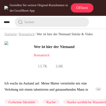
Genießen Sie weitere Original-Kurzdramen in
Öffnen
der GoodShort-App
Suchen
Startseite
/
Romantisch
/
Wer ist hier der Niemand Stücke & Video
Wer ist hier der Niemand
Romantisch
13.7K
2.6K
Ich wuchs im Ausland auf. Meine Mutter vermittelte mir eine
Verlobung mit einem talentierten und gutaussehenden Mann in
Flodon, damit ich keinen Ausländer heirate. Sie bestand darauf, dass
ich zur Verlobung heimkehre. Ich kam zurück und suchte in einem
Geheime Identität
Rache
Starke weibliche Hauptrol