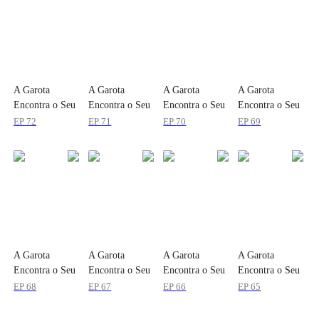
A Garota
A Garota
A Garota
A Garota
Encontra o Seu
Encontra o Seu
Encontra o Seu
Encontra o Seu
Amor
Amor
Amor
Amor
EP
72
EP
71
EP
70
EP
69
A Garota
A Garota
A Garota
A Garota
Encontra o Seu
Encontra o Seu
Encontra o Seu
Encontra o Seu
Amor
Amor
Amor
Amor
EP
68
EP
67
EP
66
EP
65