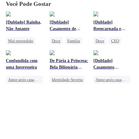
Você Pode Gostar
[Dublado] Rainha,
[Dublado]
[Dublado]
Não Amante
Casamento de
Reencarnada e
Repente, Filhos do
Mimada pelo Tio do
Mal-entendido
Doce
Família
Doce
CEO
Segredo
Meu Ex
Vingança
Reunião
Casamento Relâmpago
CEO Feminina
Bebê Fofo
CEO
Confundida com
De Pária à Princesa:
[Dublado]
Infidelidade
Bebê Facilitador
uma Interesseira
Bela Bilionária
Casamento
Contra-ataca
Acidental com Meu
Amor após casamento
Identidade Secreta
Amor após casamento
CEO Pobre
CEO
Doce
Herdeira
CEO
Doce
Casamento
Bullying Escolar
Casamento
Casamento Relâmpago
Contra-ataque
Casamento Relâmpago