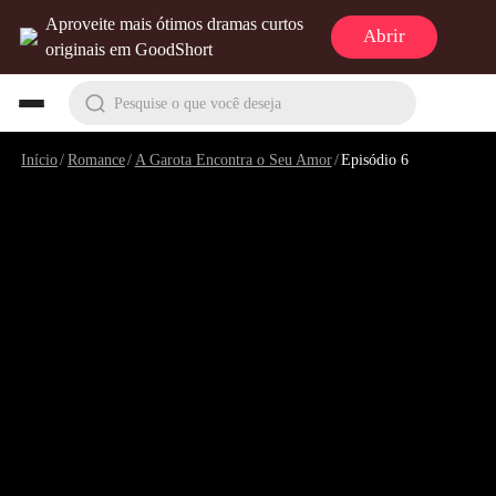
Aproveite mais ótimos dramas curtos
Abrir
originais em GoodShort
Pesquise o que você deseja
Início
/
Romance
/
A Garota Encontra o Seu Amor
/
Episódio 6