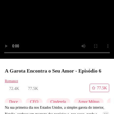
A Garota Encontra o Seu Amor - Episódio 6
Romance
77.5K
72.4K
77.5K
Doce
CEO
Cinderela
Amor Mútuo
R
Na sua primeira dia nos Estados Unidos, a simples garota do interior,
Natalia, conhece um magnata dos negócios e, por acaso, perde a