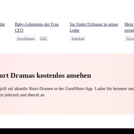
der
Baby-Geheimnis der Frau
Sie findet Erlösung in seiner
Mein
CEO
Liebe
ewige
Verwöhnung
CEO
Schicksal
Verw
One-Night-Stand
Starke weibliche Hauptrolle
One-
Süßes Baby
Kleine Cupids
CEO
Megamerger
Gegenseitige Liebe
ort Dramas kostenlos ansehen
riff auf aktuelle Short-Dramen in der GoodShort-App. Laden Sie herunter un
en jederzeit und überall an.