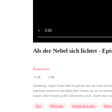
Als der Nebel sich lichtet - Epi
Romantisch
3.2K
2.9K
Einführung:
Sophie Keller hätte nie gedacht, dass die Liebe auf d
begleichen, heiratet sie den Mann ihrer Träume, nur um zu entdecke
kämpft, kehrt Vincents große Liebe Emely zurück. Sophie muss si
Ehe
Millionär
Heimliche Liebe
Missv