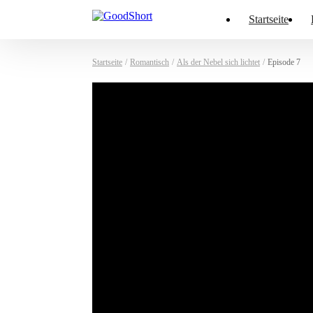
Startseite
Startseite
/
Romantisch
/
Als der Nebel sich lichtet
/
Episode 7