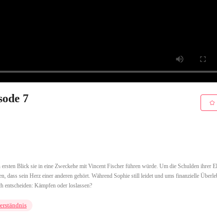
sode 7
en ersten Blick sie in eine Zweckehe mit Vincent Fischer führen würde. Um die Schulden ihrer El
n, dass sein Herz einer anderen gehört. Während Sophie still leidet und ums finanzielle Überl
ch entscheiden: Kämpfen oder loslassen?
erständnis