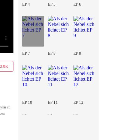
EP 4
EP 5
EP 6
EP 7
EP 8
EP 9
2.9K
EP 10
EP 11
EP 12
tern zu
eben