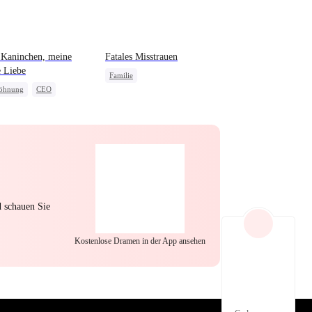
EP 22
EP 23
EP 24
 Kaninchen, meine
Fatales Misstrauen
 Liebe
Familie
öhnung
CEO
Starke weibliche Hauptrolle
Night-Stand
Missverständnis
EP 25
EP 26
EP 27
d schauen Sie
Kostenlose Dramen in der App ansehen
EP 28
EP 29
EP 30