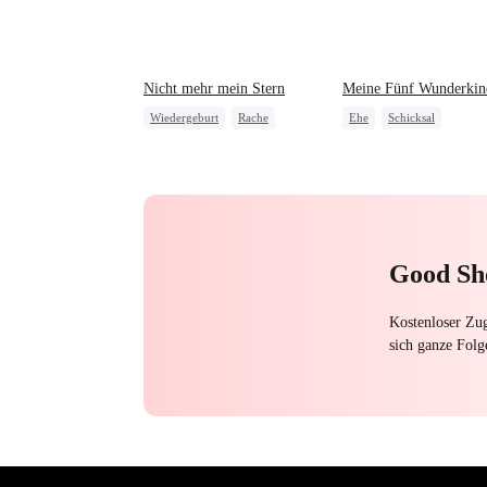
Nicht mehr mein Stern
Meine Fünf Wunderkin
Wiedergeburt
Rache
Ehe
Schicksal
Familie
Erbin
Bedauern
Süßes Baby
CEO
One-Night-Stand
Kleine Cupids
Streben nach Liebe
Good Sh
Kostenloser Zug
sich ganze Folg