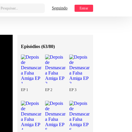
Pesquisar...
Seguindo
Entrar
Episódios (
63/80
)
EP 1
EP 2
EP 3