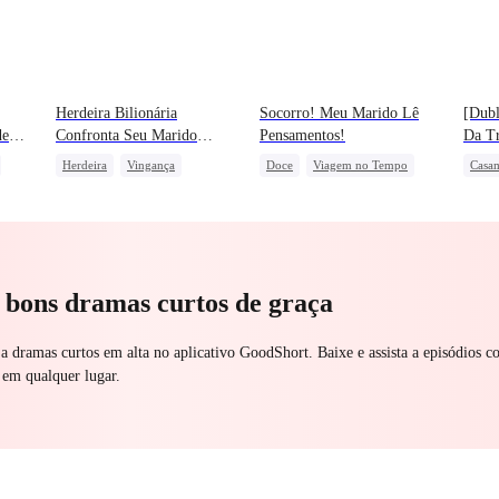
Herdeira Bilionária
Socorro! Meu Marido Lê
[Dub
de
Confronta Seu Marido
Pensamentos!
Da T
Assassino
Herdeira
Vingança
Doce
Viagem no Tempo
Casa
Protagonista Feminina Forte
Patriotismo
União de Fortes
Ident
Contra-ataque
Professor
Prota
Vingança Contra o EX
Contr
a bons dramas curtos de graça
 a dramas curtos em alta no aplicativo GoodShort. Baixe e assista a episódios c
 em qualquer lugar.