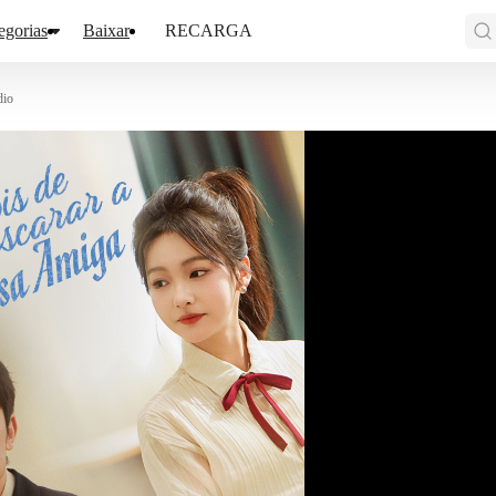
egorias
Baixar
RECARGA
dio