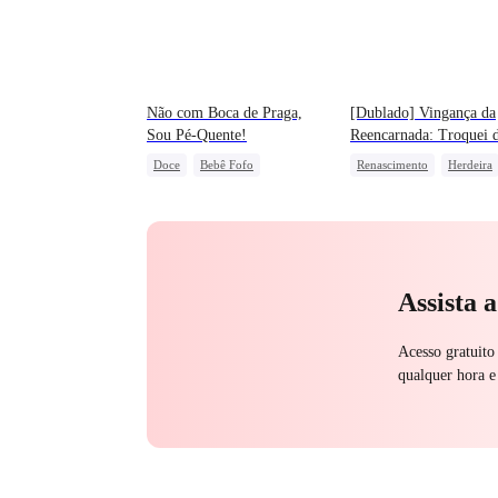
Não com Boca de Praga,
[Dublado] Vingança da
Sou Pé-Quente!
Reencarnada: Troquei 
Noivo!
Doce
Bebê Fofo
Renascimento
Herdeira
Criança Prodígio
Patriotismo
Vingança Contra o EX
Lamento
Traição
Assista 
Acesso gratuito
qualquer hora e