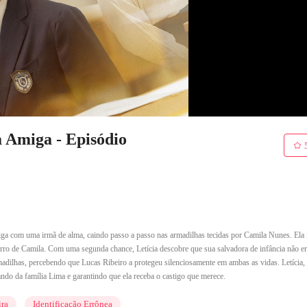
 Amiga - Episódio
iga com uma irmã de alma, caindo passo a passo nas armadilhas tecidas por Camila Nunes. Ela 
 carro de Camila. Com uma segunda chance, Letícia descobre que sua salvadora de infância não e
madilhas, percebendo que Lucas Ribeiro a protegeu silenciosamente em ambas as vidas. Letícia, 
ndo da família Lima e garantindo que ela receba o castigo que merece.
ira
Identificação Errônea