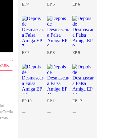
EP 4
EP 5
EP 6
EP 7
EP 8
EP 9
57.9K
EP 10
EP 11
EP 12
foi
ra Camila
então,