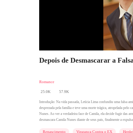
Depois de Desmascarar a Falsa
Romance
25.0K
57.9K
Introdução:
Na vida passada, Letícia Lima confundiu uma falsa am
desprezada pela família e teve uma morte trágica, atropelada pelo
Nunes. Ao ver a verdadeira face de Camila, ela decide fugir das ar
desmascara Camila Nunes diante de seus pais, finalmente a expulsa
Renascimento
Vingança Contra o EX
Herde