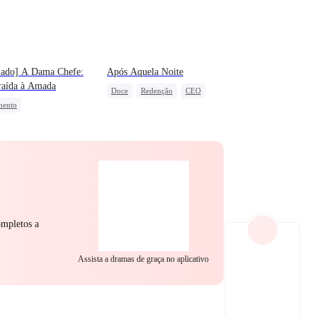
EP 22
EP 23
EP 24
lado] A Dama Chefe:
Após Aquela Noite
raída à Amada
Doce
Redenção
CEO
mento
Caso de uma Noite
idade Secreta
CEO
Perseguindo o Amor
gonista Feminina Forte
a-ataque
EP 25
EP 26
EP 27
ompletos a
Assista a dramas de graça no aplicativo
EP 28
EP 29
EP 30