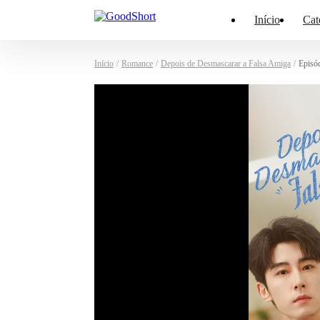
Início
Cat
Início
/
Romance
/
Depois de Desmascarar a Falsa Amiga
/
Episó