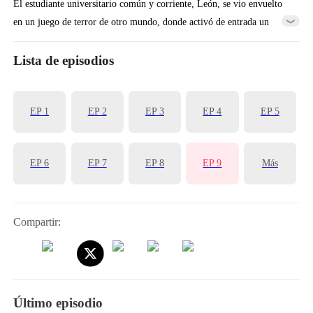
El estudiante universitario común y corriente, León, se vio envuelto
en un juego de terror de otro mundo, donde activó de entrada un
sistema de valor salvaje que no perdona a nadie: masacró a sangre fría
el pueblo de los fantasmas, obligó a arrodillarse a la mujer fantasma y
Lista de episodios
se pasó por completo los niveles.
EP 1
EP 2
EP 3
EP 4
EP 5
EP 6
EP 7
EP 8
EP 9
Más
Compartir:
Último episodio