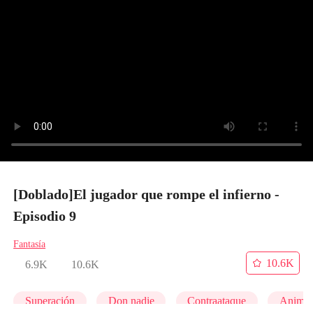
[Doblado]El jugador que rompe el infierno -
Episodio 9
Fantasía
10.6K
6.9K
10.6K
Superación
Don nadie
Contraataque
Anime