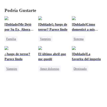
infierno
infierno
infierno
infierno
Podría Gustarte
[Doblado]Me Dejó
[Doblado]¿Juego de
[Doblado]Cómo
por Su Ex, Ahora
terror? Parece lindo
domesticé a mis
Suplica Que Vuelva
demonios
Familia
Vampiro
Sistema
Hombre-Lobo
Superación
Protagonista Femenina Fuerte
Traición
Dulce
Harem
¿Juego de terror?
El último abril que
[Doblado]La
Persiguiendo el amor
Amor Prohibido
Parece lindo
me quedé
favorita del imperio
Lamento
Amor mutuo
Vampiro
Amor doloroso
Destinado
Superación
Lamento
Reencarnación
Dulce
Persiguiendo el amor
Aristócrata
Amor Prohibido
Traición
Contraataque
Amor mutuo
Protagonista Femenina Fuerte