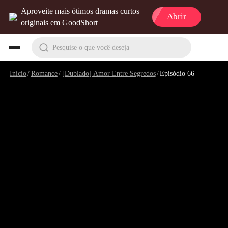
Aproveite mais ótimos dramas curtos
Abrir
originais em GoodShort
Pesquise o que você deseja
Início
/
Romance
/
[Dublado] Amor Entre Segredos
/
Episódio 66