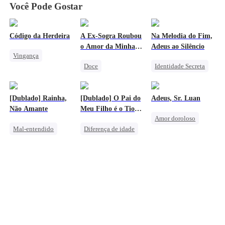
Você Pode Gostar
Código da Herdeira
A Ex-Sogra Roubou
Na Melodia do Fim,
o Amor da Minha
Adeus ao Silêncio
Vingança
Vida
Doce
Identidade Secreta
Divórcio
Identidade Secreta
Herdeira
Herdeira
Herdeira
Infidelidade
Casamento
[Dublado] Rainha,
[Dublado] O Pai do
Adeus, Sr. Luan
Herdeira Falsa
Vingança Contra o EX
Não Amante
Meu Filho é o Tio
Amor doroloso
Richard
Mal-entendido
Diferença de idade
Família
Vingança
Renascimento
Herdeira
CEO Feminina
Doce
CEO
Herdeira Falsa
Infidelidade
Gravidez
Triângulo Amoroso