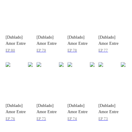
[Dublado]
[Dublado]
[Dublado]
[Dublado]
Amor Entre
Amor Entre
Amor Entre
Amor Entre
Segredos
Segredos
Segredos
Segredos
EP
80
EP
79
EP
78
EP
77
[Dublado]
[Dublado]
[Dublado]
[Dublado]
Amor Entre
Amor Entre
Amor Entre
Amor Entre
Segredos
Segredos
Segredos
Segredos
EP
76
EP
75
EP
74
EP
73