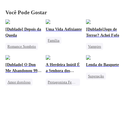
o Nome de
o Nome de
o Nome de
o Nome de
Primos
Primos
Primos
Primos
Você Pode Gostar
[Dublado] Depois da
Uma Vida Asfixiante
[Dublado]Jogo de
Queda
Terror? Achei Fofo
Família
Romance Sombrio
Vampiro
Herdeira
Vingança
Máfia
Superação
Traição
Amor e Ódio
Doce
Lamento
[Dublado] O Don
A Herdeira Inútil É
Lenda do Basquete
Perseguindo o Amor
Amor Proibido
Me Abandonou 99
a Senhora dos
Superação
Amor Mútuo
Vezes no Altar
Dragões
Amor doroloso
Protagonista Feminina Forte
Sistema
Atleta
Máfia
Vingança
Contra-ataque
Protagonista Feminina Forte
Vingança Contra o EX
Anime
Vingança Contra o EX
Superação
Lamento
Bruxo
Herdeira