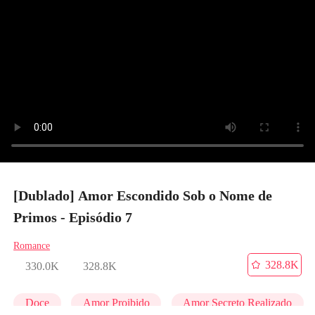
[Dublado] Amor Escondido Sob o Nome de
Primos - Episódio 7
Romance
328.8K
330.0K
328.8K
Doce
Amor Proibido
Amor Secreto Realizado