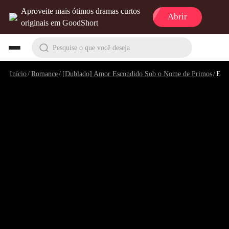
Aproveite mais ótimos dramas curtos
Abrir
originais em GoodShort
Pesquise o que você deseja
Início
/
Romance
/
[Dublado] Amor Escondido Sob o Nome de Primos
/
Episódio 7