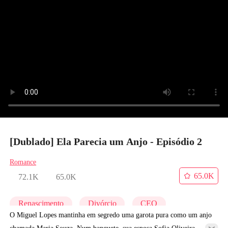
[Dublado] Ela Parecia um Anjo - Episódio 2
Romance
65.0K
72.1K
65.0K
Renascimento
Divórcio
CEO
O Miguel Lopes mantinha em segredo uma garota pura como um anjo
chamada Maria Souza. Num banquete, sua esposa Sofia Oliveira