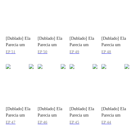
[Dublado] Ela
[Dublado] Ela
[Dublado] Ela
[Dublado] Ela
Parecia um
Parecia um
Parecia um
Parecia um
Anjo
Anjo
Anjo
Anjo
EP
51
EP
50
EP
49
EP
48
[Dublado] Ela
[Dublado] Ela
[Dublado] Ela
[Dublado] Ela
Parecia um
Parecia um
Parecia um
Parecia um
Anjo
Anjo
Anjo
Anjo
EP
47
EP
46
EP
45
EP
44