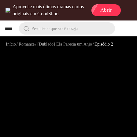
Aproveite mais ótimos dramas curtos
Abrir
originais em GoodShort
Pesquise o que você deseja
Início
/
Romance
/
[Dublado] Ela Parecia um Anjo
/
Episódio 2