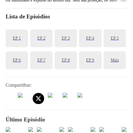
enfrentaram a morte. Arrependidos, imploraram seu perdão.
Lista de Episódios
EP 1
EP 2
EP 3
EP 4
EP 5
EP 6
EP 7
EP 8
EP 9
Mais
Compartilhar:
Último Episódio