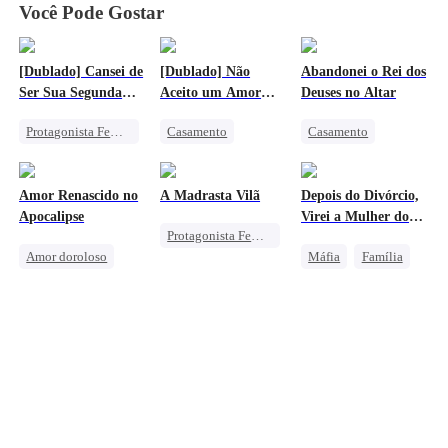
Você Pode Gostar
[Dublado] Cansei de
[Dublado] Não
Abandonei o Rei dos
Ser Sua Segunda
Aceito um Amor
Deuses no Altar
Opção
Falso
Protagonista Feminina Forte
Casamento
Casamento
Destino
Traição
Lobisomem
Distúrbio
Lamento
Nobreza
Amor Renascido no
A Madrasta Vilã
Depois do Divórcio,
Vingança Contra o EX
Lamento
Apocalipse
Virei a Mulher do
Protagonista Feminina Forte
Chefão
Amor doroloso
Máfia
Família
Renascimento
Pessoa Humilde
Bebê Fofo
Sistema
Lamento
Empregada
Bebê Fofo
Casamento
Contra-ataque
Casamento por Contrato
Época