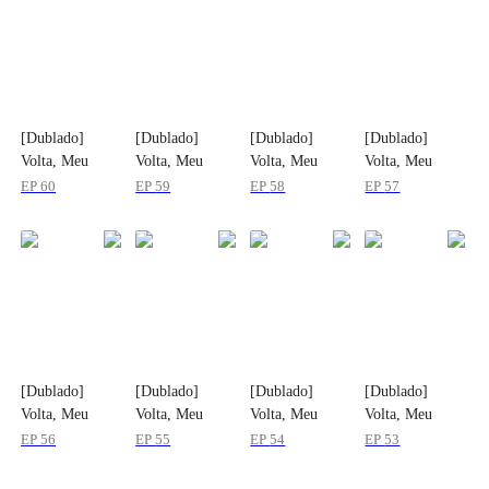
[Dublado]
[Dublado]
[Dublado]
[Dublado]
Volta, Meu
Volta, Meu
Volta, Meu
Volta, Meu
Marido
Marido
Marido
Marido
EP
60
EP
59
EP
58
EP
57
[Dublado]
[Dublado]
[Dublado]
[Dublado]
Volta, Meu
Volta, Meu
Volta, Meu
Volta, Meu
Marido
Marido
Marido
Marido
EP
56
EP
55
EP
54
EP
53