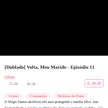
[Dublado] Volta, Meu Marido - Episódio 11
Urbano
49.2K
55.3K
49.2K
Genro
Casamento
Retorno do Forte
O Sérgio Santos sacrificou três anos protegendo a família Silva, mas
foi humilhado e expulso no último dia. Sem sua proteção, os Silva