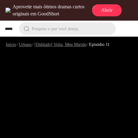
Aproveite mais ótimos dramas curtos
Abrir
originais em GoodShort
Pesquise o que você deseja
Início
/
Urbano
/
[Dublado] Volta, Meu Marido
/
Episódio 11