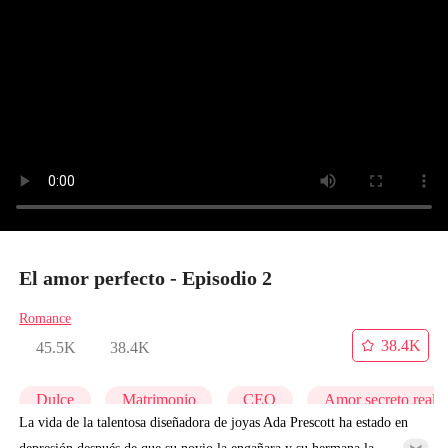
El amor perfecto - Episodio 2
Romance
38.4K
45.5K
38.4K
Dulce
Matrimonio
CEO
Amor secreto reali
La vida de la talentosa diseñadora de joyas Ada Prescott ha estado en
depresión después de que su novio la engañara y su hermana la