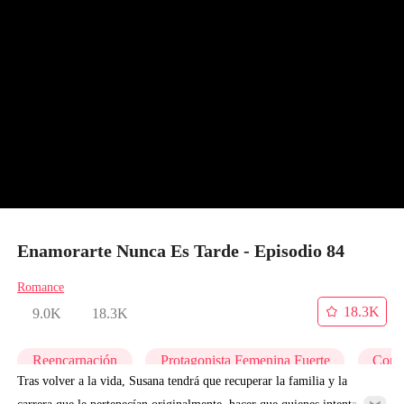
Enamorarte Nunca Es Tarde - Episodio 84
Romance
18.3K
9.0K
18.3K
Reencarnación
Protagonista Femenina Fuerte
Cont
Tras volver a la vida, Susana tendrá que recuperar la familia y la
carrera que le pertenecían originalmente, hacer que quienes intentaron