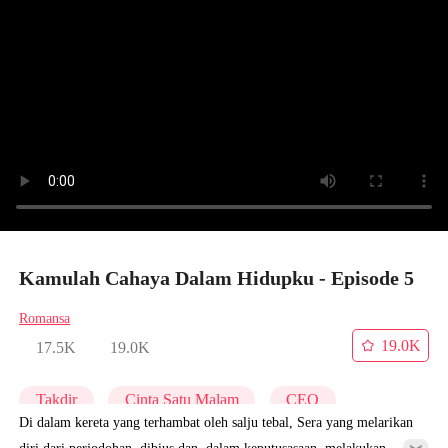
Kamulah Cahaya Dalam Hidupku - Episode 5
Romansa
19.0K
17.5K
19.0K
Takdir
Cinta Satu Malam
CEO
Di dalam kereta yang terhambat oleh salju tebal, Sera yang melarikan
diri dari perjodohan, dibius dan, dalam keputusasaan, melakukan