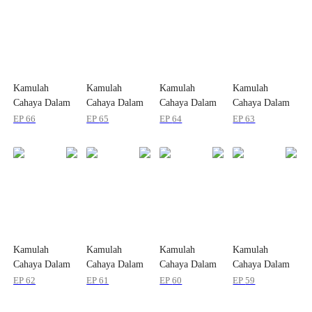
Kamulah
Kamulah
Kamulah
Kamulah
Cahaya Dalam
Cahaya Dalam
Cahaya Dalam
Cahaya Dalam
Hidupku
Hidupku
Hidupku
Hidupku
EP
66
EP
65
EP
64
EP
63
Kamulah
Kamulah
Kamulah
Kamulah
Cahaya Dalam
Cahaya Dalam
Cahaya Dalam
Cahaya Dalam
Hidupku
Hidupku
Hidupku
Hidupku
EP
62
EP
61
EP
60
EP
59