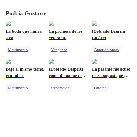
CEO
CEO
CEO
CEO
Podría Gustarte
La boda que nunca
La promesa de los
[Doblado]Besa mi
será
veteranos
cadáver
Matrimonio
Venganza
Amor doloroso
Retorcido
Familia
Lamento
Luna
Mafia
Dominante
Traición
Bajo el mismo techo,
[Doblado]Desperté
La pasante me acusó
Triángulo Amoroso
Sentimiento de Familia y Patria
Triángulo Amoroso
con mi ex
como domador de
de robar, así que me
Lamento
Contraataque
dragones
llevé todo
Matrimonio
Superación
Oficina
Reunión
Dragón
Lamento
Protagonista Femenina Fuerte
Contraataque
Guerra Empresarial
Divorcio
Castigar al malvado ex
Malententido
Protagonista Femenina Fuerte
Persiguiendo el amor
Venganza