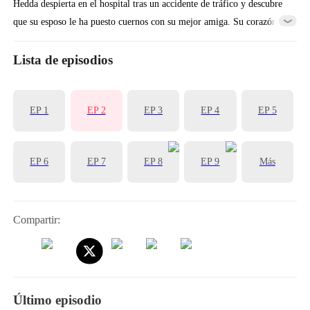
Hedda despierta en el hospital tras un accidente de tráfico y descubre
que su esposo le ha puesto cuernos con su mejor amiga. Su corazón
roto lleva a la diosa Hera, guardiana de todas las mujeres, a bendecir
a Hedda con 50 millones de dólares. Hedda regresa a su vida y decide
Lista de episodios
hacer pagar a su exesposo infiel y a su amante, mientras se enamora
del hombre perfecto con el que Hera la ha bendecido.
EP 1
EP 2
EP 3
EP 4
EP 5
EP 6
EP 7
EP 8
EP 9
Más
Compartir:
Último episodio