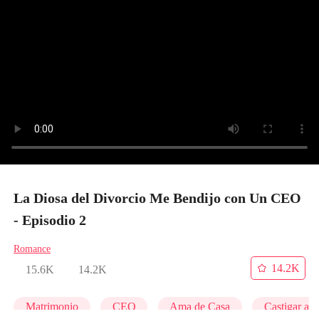
La Diosa del Divorcio Me Bendijo con Un CEO
- Episodio 2
Romance
14.2K
15.6K
14.2K
Matrimonio
CEO
Ama de Casa
Castigar al