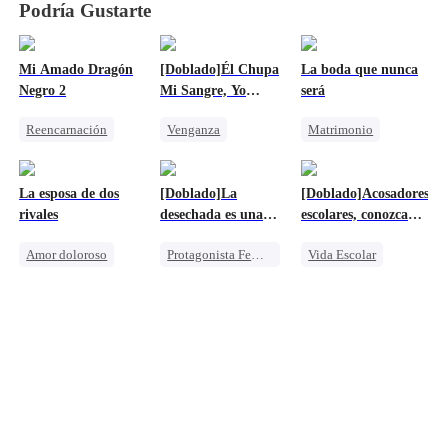
Podría Gustarte
Mi Amado Dragón
[Doblado]Él Chupa
La boda que nunca
Negro 2
Mi Sangre, Yo
será
Chupo Su Vida
Reencarnación
Venganza
Matrimonio
Familia
Vampiro
Retorcido
Matrimonio
Contraataque
Mafia
La esposa de dos
[Doblado]La
[Doblado]Acosadores
Hombre-Lobo
Triángulo Amoroso
rivales
desechada es una
escolares, conozcan a
Contraataque
Lamento
domadora de
mis 109 hermanas
Amor doloroso
Protagonista Femenina Fuerte
Vida Escolar
dragones
mayores
Sustituto
Mafia
Venganza
Mafia
Familia
Divorcio
Castigar al malvado ex
Triángulo Amoroso
Superación
Lamento
Brujo
Heredera