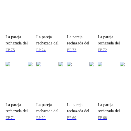
La pareja
La pareja
La pareja
La pareja
rechazada del
rechazada del
rechazada del
rechazada del
Alfa
Alfa
Alfa
Alfa
EP
75
EP
74
EP
73
EP
72
La pareja
La pareja
La pareja
La pareja
rechazada del
rechazada del
rechazada del
rechazada del
Alfa
Alfa
Alfa
Alfa
EP
71
EP
70
EP
69
EP
68