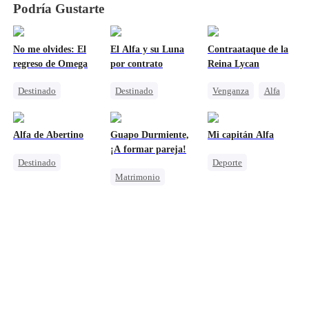
Podría Gustarte
No me olvides: El
El Alfa y su Luna
Contraataque de la
regreso de Omega
por contrato
Reina Lycan
Destinado
Destinado
Venganza
Alfa
Reunión
Hombre-Lobo
Hombre-Lobo
Hombre-Lobo
Matrimonio Por Contrato
El regreso del fuerte
Alfa de Abertino
Guapo Durmiente,
Mi capitán Alfa
Unión de Fuertes
Castigar al malvado ex
¡A formar pareja!
Destinado
Deporte
Matrimonio
Hombre-Lobo
Hombre-Lobo
Heredero
Vampiro
Atletas
Cenicienta
Triángulo Amoroso
Aventura De Una Noche
Amor Después Del Matrimonio
Triángulo Amoroso