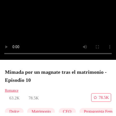
Mimada por un magnate tras el matrimonio -
Episodio 10
Romance
78.5K
63.2K
78.5K
Dulce
Matrimonio
CEO
Protagonista Femen