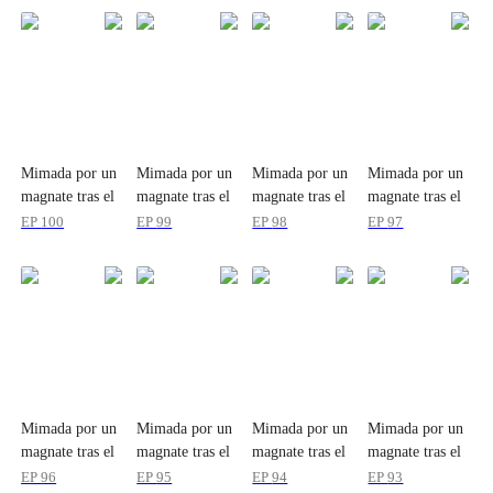
Mimada por un
Mimada por un
Mimada por un
Mimada por un
magnate tras el
magnate tras el
magnate tras el
magnate tras el
matrimonio
matrimonio
matrimonio
matrimonio
EP
100
EP
99
EP
98
EP
97
Mimada por un
Mimada por un
Mimada por un
Mimada por un
magnate tras el
magnate tras el
magnate tras el
magnate tras el
matrimonio
matrimonio
matrimonio
matrimonio
EP
96
EP
95
EP
94
EP
93