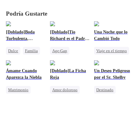
Podría Gustarte
[Doblado]Boda
[Doblado]Tío
Una Noche que lo
Turbulenta,
Richard es el Padre
Cambió Todo
Gemelos Secretos
de Mi Bebé
Dulce
Familia
Age-Gap
Viaje en el tiempo
Reunión
Reencarnación
Dulce
Bebés Lindos
Dulce
CEO
Doctor Milagroso
Ámame Cuando
[Doblado]La Ficha
Un Deseo Peligroso
CEO
Embarazada
Aventura De Una Noche
Aparezca la Niebla
Roja
por el Sr. Shelby
Pequeños Cupidos
Bebés Lindos
Matrimonio
Amor doloroso
Destinado
Millonario
Redención
Mafia
Amor secreto realizado
Castigar al malvado ex
Cenicienta
Malententido
Lamento
CEO
Embarazada