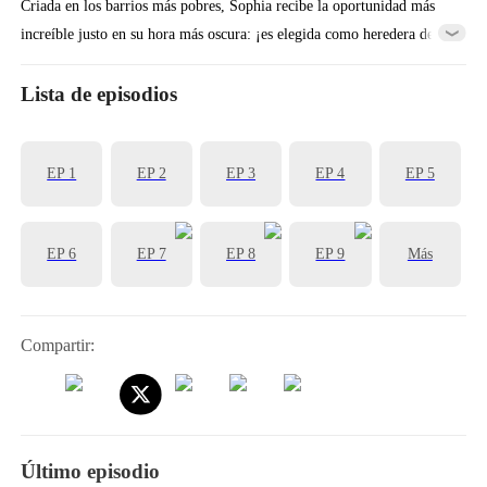
Criada en los barrios más pobres, Sophia recibe la oportunidad más
increíble justo en su hora más oscura: ¡es elegida como heredera de la
organización más poderosa del mundo! Al entrar en este camino
glorioso pero peligroso, Sophia deberá enfrentar duras pruebas.
Lista de episodios
Incluso con el inmensamente poderoso Louis a su lado, sus victorias
exigirán sacrificios. Para resurgir de las cenizas, Sophia tendrá que
EP 1
EP 2
EP 3
EP 4
EP 5
confiar en su propio esfuerzo.
EP 6
EP 7
EP 8
EP 9
Más
Compartir:
Último episodio