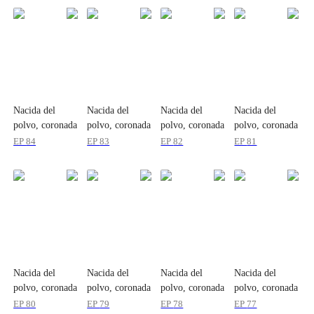
Nacida del
Nacida del
Nacida del
Nacida del
polvo, coronada
polvo, coronada
polvo, coronada
polvo, coronada
por el poder
por el poder
por el poder
por el poder
EP
84
EP
83
EP
82
EP
81
Nacida del
Nacida del
Nacida del
Nacida del
polvo, coronada
polvo, coronada
polvo, coronada
polvo, coronada
por el poder
por el poder
por el poder
por el poder
EP
80
EP
79
EP
78
EP
77