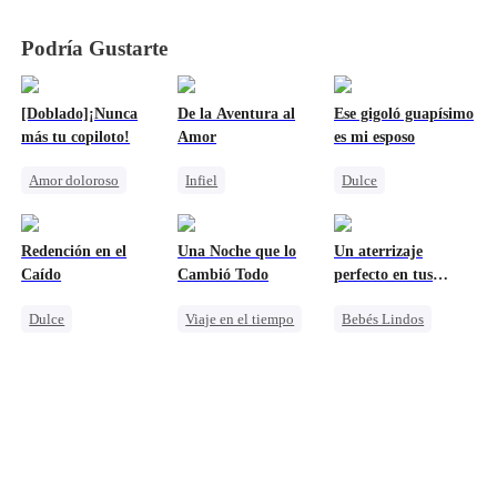
Podría Gustarte
[Doblado]¡Nunca
De la Aventura al
Ese gigoló guapísimo
más tu copiloto!
Amor
es mi esposo
Amor doloroso
Infiel
Dulce
Protagonista Femenina Fuerte
Destinado
CEO
Identidad Oculta
Traición
Matrimonio Por Contrato
CEO
Heredera
Redención en el
Una Noche que lo
Un aterrizaje
Castigar al malvado ex
Amor secreto realizado
Amnesia
Caído
Cambió Todo
perfecto en tus
Lamento
Amor secreto realizado
brazos
Dulce
Viaje en el tiempo
Bebés Lindos
Destinado
CEO
Dulce
Reunión
Protagonista Femenina Fuerte
Doctor Milagroso
Protagonista Femenina Fuerte
Aventura De Una Noche
Aventura De Una Noche
CEO
Bebés Lindos
Malententido