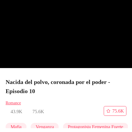
Nacida del polvo, coronada por el poder -
Episodio 10
Romance
75.6K
43.9K
75.6K
Mafia
Venganza
Protagonista Femenina Fuerte