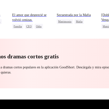
a
El amor que desprecié se
Secuestrada por la Mafia
[Dobl
volvió cenizas.
Veng
a
Matrimonio
Mafia
Familia
CEO
Odio
Matr
Matrimonio Por Contrato
Bebés Lindos
Reen
Amor Después Del Matrimonio
Prota
Casti
os dramas cortos gratis
 a dramas cortos populares en la aplicación GoodShort. Descárgala y mira epi
 quieras.