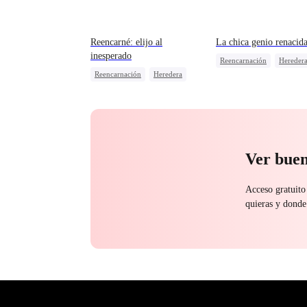
Reencarné: elijo al
La chica genio renacid
inesperado
Reencarnación
Hereder
Reencarnación
Heredera
Heredera real y falso
Castigar al malvado ex
Castigar al malvado ex
Lamento
Traición
Lamento
Ver buen
Acceso gratuito
quieras y donde