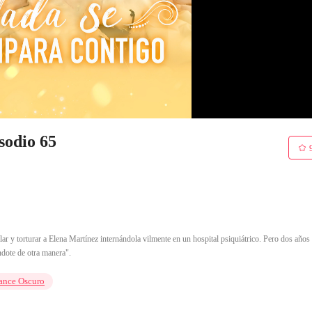
sodio 65
ar y torturar a Elena Martínez internándola vilmente en un hospital psiquiátrico. Pero dos años
ndote de otra manera".
nce Oscuro