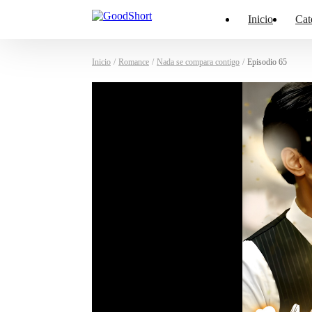
Inicio
Cat
Inicio
/
Romance
/
Nada se compara contigo
/
Episodio 65