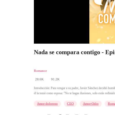
Nada se compara contigo - Epi
Romance
28.6K
91.2K
Introducción:
Para vengar a su padre, Javier Sánchez decidió humill
él la tomó como esposa: "No te hagas ilusiones, solo estás redimié
Amor doloroso
CEO
Amor-Odio
Roma