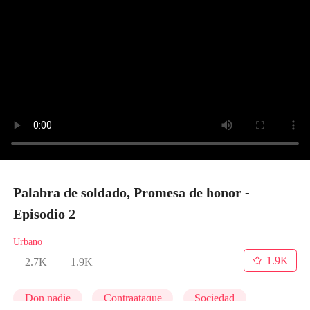
Palabra de soldado, Promesa de honor -
Episodio 2
Urbano
1.9K
2.7K
1.9K
Don nadie
Contraataque
Sociedad