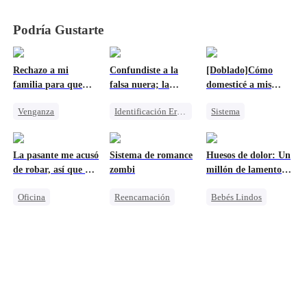
honor
honor
honor
honor
Podría Gustarte
Rechazo a mi
Confundiste a la
[Doblado]Cómo
familia para que
falsa nuera; la
domesticé a mis
paguen
verdadera heredera
demonios
Venganza
Identificación Errónea
Sistema
está fuera de tu
alcance
Protagonista Femenina Fuerte
CEO Femenina
Protagonista Femenina Fuerte
Identidad Oculta
Familia
Harem
La pasante me acusó
Sistema de romance
Huesos de dolor: Un
CEO Femenina
Millonario
de robar, así que me
zombi
millón de lamentos
Castigar al malvado ex
CEO
llevé todo
por sus huesos
Oficina
Reencarnación
Bebés Lindos
esparcidos
Lamento
Sistema
Lamento
Guerra Empresarial
Superación
Retorcido
Castigar al malvado ex
Dominante
Amor doloroso
Protagonista Femenina Fuerte
Don nadie
Malententido
Venganza
Contraataque
Familia