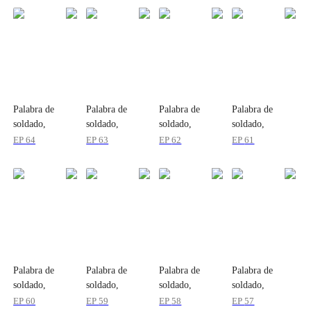
Palabra de
Palabra de
Palabra de
Palabra de
soldado,
soldado,
soldado,
soldado,
Promesa de
Promesa de
Promesa de
Promesa de
EP
64
EP
63
EP
62
EP
61
honor
honor
honor
honor
Palabra de
Palabra de
Palabra de
Palabra de
soldado,
soldado,
soldado,
soldado,
Promesa de
Promesa de
Promesa de
Promesa de
EP
60
EP
59
EP
58
EP
57