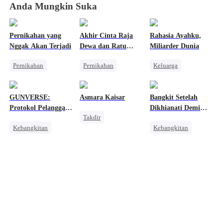
Anda Mungkin Suka
Pernikahan yang
Akhir Cinta Raja
Rahasia Ayahku,
Nggak Akan Terjadi
Dewa dan Ratu
Miliarder Dunia
Fana
Pernikahan
Pernikahan
Keluarga
Penuh Intrik
Penuh Intrik
Identitas Tersembunyi
Mafia
Bangsawan
Miliuner
GUNVERSE:
Asmara Kaisar
Bangkit Setelah
Cinta Segitiga
Penyesalan
Pembalasan
Protokol Pelanggar
Dikhianati Demi
Takdir
Penyesalan
Aturan
Adik Tiri
Kebangkitan
Kebangkitan
Reinkarnasi
Sistem
Wanita Kuat
Bangsawan
Dominan
Alpha
Pembalasan
Pahlawan Kembali
Manusia Serigala
Pembalasan
Balas Dendam
Pembalasan