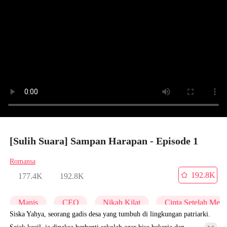
[Sulih Suara] Sampan Harapan - Episode 1
Romansa
192.8K
177.4K
192.8K
Manis
CEO
Nikah Kilat
Cinta Setelah Men
Siska Yahya, seorang gadis desa yang tumbuh di lingkungan patriarki.
Sejak kecil, ia dipaksa berhenti sekolah agar bisa bekerja dan