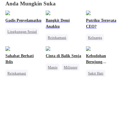
Anda Mungkin Suka
Gadis Penyelamatku
Bangkit Demi
Putriku Ternyata
Anakku
CEO?
Lingkungan Sosial
Reinkarnasi
Keluarga
Cinderella
CEO
Wanita Kuat
Balas Dendam
Kesalahan Identitas
Perceraian
Wanita Kuat
Sahabat Berhati
Cinta di Balik Senja
Kebodohan
Menghukum Mantan Jahat
Mencari Keluarga
Iblis
Berujung
Manis
Miliuner
Pahlawan Kembali
Kehilangan
Reinkarnasi
Sakit Hati
Perbedaan Usia
Menghukum Mantan Jahat
Pernikahan
Pewaris Wanita
Ibu Rumah Tangga
Kesalahan Identitas
Cinta Segitiga
Salah Paham