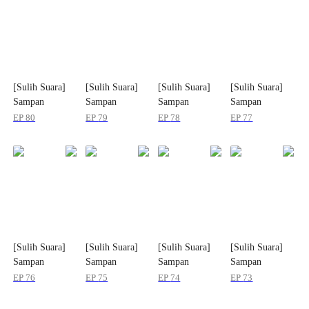
[Sulih Suara]
[Sulih Suara]
[Sulih Suara]
[Sulih Suara]
Sampan
Sampan
Sampan
Sampan
Harapan
Harapan
Harapan
Harapan
EP
80
EP
79
EP
78
EP
77
[Sulih Suara]
[Sulih Suara]
[Sulih Suara]
[Sulih Suara]
Sampan
Sampan
Sampan
Sampan
Harapan
Harapan
Harapan
Harapan
EP
76
EP
75
EP
74
EP
73