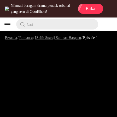
Nikmati beragam drama pendek orisinal
Buka
yang seru di GoodShort!
Cari
Beranda
/
Romansa
/
[Sulih Suara] Sampan Harapan
/
Episode 1