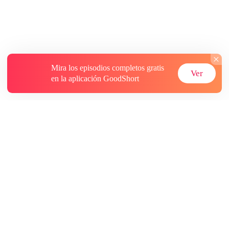
Mira los episodios completos gratis
Ver
en la aplicación GoodShort
Acerca de
Contáctenos
Más recursos
Suscripción