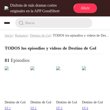
Disfruta de más dramas cortos
Abrir
originales en la APP GoodShort
Buscar
Inicio
/
Romance
/
Destino de Gol
/
TODOS los episodios y videos de Destino de Gol
TODOS los episodios y videos de Destino de Gol
81
Episodios
Destino de Gol
Destino de Gol
Destino de Gol
Destino de Gol
EP 1
EP 2
EP 3
EP 4