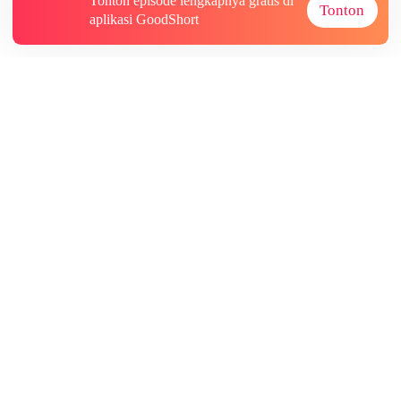
Tonton episode lengkapnya gratis di
Tonton
aplikasi GoodShort
Tentang
Informasi lainnya
Sumber Lainnya
Berlangganan
@GoodShort, Seluruh Hak Cipta NewReading PTE.LTD