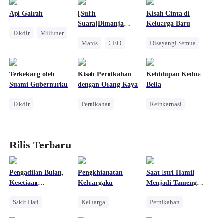
Api Gairah
[Sulih
Kisah Cinta di
Suara]Dimanja
Keluarga Baru
Takdir
Miliuner
Suami Dadakan
Manis
CEO
Disayangi Semua
SM
Cinta Satu Malam
Reinkarnasi
Kesalahan Identitas
Nikah Kilat
Manis
Terkekang oleh
Kisah Pernikahan
Kehidupan Kedua
Cinta Setelah Menikah
Pembalasan
Suami Gubernurku
dengan Orang Kaya
Bella
Takdir
Pernikahan
Reinkarnasi
Romansa Kantor
CEO
Wanita Kuat
Bangsawan
Cinta Satu Malam
Pahlawan Kembali
Cinta Satu Malam
Pembalasan
Rilis Terbaru
Saling Kejar
Pengadilan Bulan,
Pengkhianatan
Saat Istri Hamil
Kesetiaan
Keluargaku
Menjadi Tameng
Selamanya
Bom, Dia Jadi Gila
Sakit Hati
Keluarga
Pernikahan
Manusia Serigala
Balas Dendam
Reinkarnasi