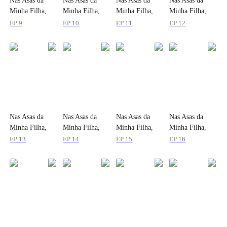
Nas Asas da
Nas Asas da
Nas Asas da
Nas Asas da
Minha Filha,
Minha Filha,
Minha Filha,
Minha Filha,
Eu Renasci
Eu Renasci
Eu Renasci
Eu Renasci
EP 9
EP 10
EP 11
EP 12
Nas Asas da
Nas Asas da
Nas Asas da
Nas Asas da
Minha Filha,
Minha Filha,
Minha Filha,
Minha Filha,
Eu Renasci
Eu Renasci
Eu Renasci
Eu Renasci
EP 13
EP 14
EP 15
EP 16