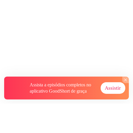
Assista a episódios completos no
Assistir
aplicativo GoodShort de graça
Sobre
Contate-nos