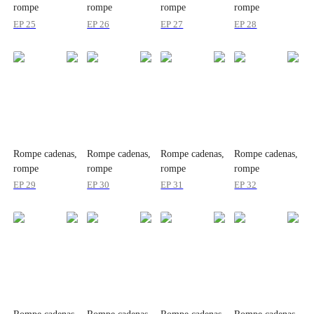
rompe
rompe
rompe
rompe
corazones
corazones
corazones
corazones
EP 25
EP 26
EP 27
EP 28
Rompe cadenas,
Rompe cadenas,
Rompe cadenas,
Rompe cadenas,
rompe
rompe
rompe
rompe
corazones
corazones
corazones
corazones
EP 29
EP 30
EP 31
EP 32