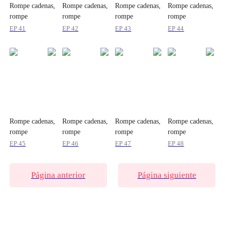
Rompe cadenas,
Rompe cadenas,
Rompe cadenas,
Rompe cadenas,
rompe
rompe
rompe
rompe
corazones
corazones
corazones
corazones
EP 41
EP 42
EP 43
EP 44
Rompe cadenas,
Rompe cadenas,
Rompe cadenas,
Rompe cadenas,
rompe
rompe
rompe
rompe
corazones
corazones
corazones
corazones
EP 45
EP 46
EP 47
EP 48
Página anterior
Página siguiente