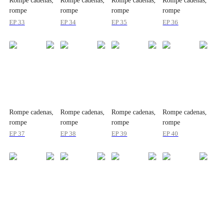
Rompe cadenas,
Rompe cadenas,
Rompe cadenas,
Rompe cadenas,
rompe
rompe
rompe
rompe
corazones
corazones
corazones
corazones
EP 33
EP 34
EP 35
EP 36
Rompe cadenas,
Rompe cadenas,
Rompe cadenas,
Rompe cadenas,
rompe
rompe
rompe
rompe
corazones
corazones
corazones
corazones
EP 37
EP 38
EP 39
EP 40