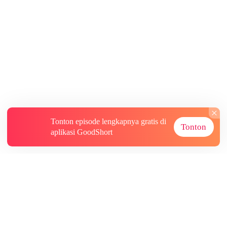
Tonton episode lengkapnya gratis di
Tonton
aplikasi GoodShort
Tentang
Informasi lainnya
Sumber Lainnya