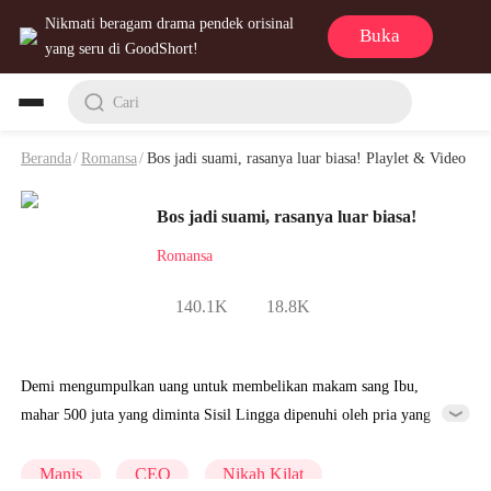
Nikmati beragam drama pendek orisinal
Buka
yang seru di GoodShort!
Cari
Beranda
/
Romansa
/
Bos jadi suami, rasanya luar biasa! Playlet & Video
Bos jadi suami, rasanya luar biasa!
Romansa
140.1K
18.8K
Demi mengumpulkan uang untuk membelikan makam sang Ibu,
mahar 500 juta yang diminta Sisil Lingga dipenuhi oleh pria yang
ditinggal mati pasangannya, di hari pernikahan, wajahnya bengkak
disengat tawon lalu menikah kilat dengan Theo Chandra yang
Manis
CEO
Nikah Kilat