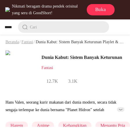
Nikmati beragam drama pendek orisinal
Buka
yang seru di GoodShort!
Cari
Beranda
/
Fantasi
/
Dunia Kabut: Sistem Banyak Keturunan Playlet & Video
Dunia Kabut: Sistem Banyak Keturunan
Fantasi
12.7K
3.1K
Hans Valen, seorang kurir makanan dari dunia modern, secara tidak
sengaja terlempar ke dunia bernama “Planet Hidron” setelah
mengalami kecelakaan mobil. Dunia tersebut diselimuti kabut tebal,
jumlah pria menurun drastis, dan kemampuan reproduksi mereka
Harem
Anime
Kebangkitan
Menantu Pria