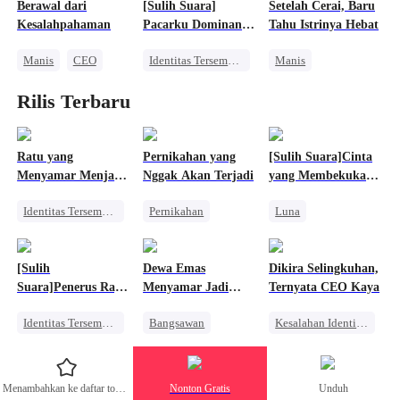
Berawal dari
[Sulih Suara]
Setelah Cerai, Baru
Perselingkuhan
Menghukum Mantan Jahat
Salah Paham
Kesalahpahaman
Pacarku Dominan
Tahu Istrinya Hebat
dan Liar
Manis
CEO
Identitas Tersembunyi
Manis
Cinta Satu Malam
Pahlawan Kembali
Pewaris Wanita
Rilis Terbaru
Anak Lucu
Mafia
Perceraian
Dibantu Bayi Lucu
Pasangan Kuat
Identitas Tersembunyi
CEO
Ratu yang
Pernikahan yang
[Sulih Suara]Cinta
Menyamar Menjadi
Nggak Akan Terjadi
yang Membekukan
Pengemis
Nyawaku
Identitas Tersembunyi
Pernikahan
Luna
Pewaris Wanita
Penuh Intrik
Penyesalan
Nikah Kontrak
Mafia
Sakit Hati
[Sulih
Dewa Emas
Dikira Selingkuhan,
Pengkhianatan
Cinta Segitiga
Penuh Intrik
Suara]Penerus Raja
Menyamar Jadi
Ternyata CEO Kaya
Menghukum Mantan Jahat
Penyesalan
Manusia Serigala
Hantu yang
Penjaga
Identitas Tersembunyi
Bangsawan
Kesalahan Identitas
Diremehkan
Konflik Keluarga dan Negara
Pembalasan
CEO Wanita
Dewa Perang
Fantasi Timur
Keluarga
Menambahkan ke daftar tontonan
Nonton Gratis
Unduh
Miliuner
CEO