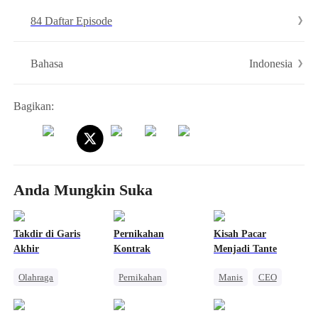
Louis yang kuat di sampingnya, setiap kemenangannya butuh
84 Daftar Episode
pengorbanan. Sophia harus andalkan usahanya sendiri untuk benar-
benar bangkit dari keterpurukan...
Indonesia
Bahasa
Bagikan:
Anda Mungkin Suka
Takdir di Garis
Pernikahan
Kisah Pacar
Akhir
Kontrak
Menjadi Tante
Olahraga
Pernikahan
Manis
CEO
CLBK
CEO
Miliuner
Nikah Kilat
Anak Lucu
Nikah Kontrak