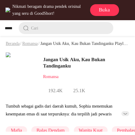
Nikmati beragam drama pendek orisinal
Buka
yang seru di GoodShort!
Cari
Beranda
/
Romansa
/
Jangan Usik Aku, Kau Bukan Tandinganku Playlet & Video
Jangan Usik Aku, Kau Bukan
Tandinganku
Romansa
192.4K
25.1K
Tumbuh sebagai gadis dari daerah kumuh, Sophia menemukan
kesempatan emas di saat terpuruknya: dia terpilih jadi pewaris
organisasi terbesar di dunia! Ketika Sophia menginjak jalan gemilang
tetapi berbahaya ini, dia harus menghadapi banyak cobaan. Meski ada
Mafia
Balas Dendam
Wanita Kuat
Pembala