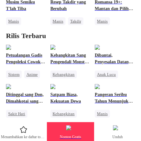
Musim Semiku
Resep Takdir yang
Romansa 19+:
Saling Kejar
T'lah Tiba
Berubah
Mantan dan Pilihan
Gila
Manis
Manis
Takdir
Manis
Pernikahan
CEO
Cinta Segitiga
Rilis Terbaru
Ibu Rumah Tangga
Dewa Masak
Benci Jadi Cinta
Miliuner
Cinta Diam-diam Jadi Kenyataan
Cinta Satu Malam
Cinta Diam-diam Jadi Kenyataan
Petualangan Gadis
Kebangkitan Sang
Dibantai,
Pengoleksi Cowok
Pengendali Monster
Penyesalan Datang
Tampan
Mahadewa
Terlambat
Sistem
Anime
Kebangkitan
Anak Lucu
Wanita Kuat
Naga
Penyesalan
Benci Jadi Cinta
Pembalasan
Penuh Intrik
Ditinggal sang Don,
Satpam Biasa,
Pangeran Seribu
Anime
Sakit Hati
Dimahkotai sang
Kekuatan Dewa
Tahun Menunjukku
Salah Paham
Mafia
Menjadi Selirnya—
Sakit Hati
Kebangkitan
Manis
Season 3
Keluarga
Mafia
Orang Biasa
Bangsawan
Penyesalan
Pembalasan
Benci Jadi Cinta
Menambahkan ke daftar tontonan
Nonton Gratis
Unduh
Mengejar Istri