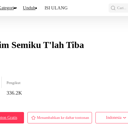
ategori
Unduh
ISI ULANG
Cari...
m Semiku T'lah Tiba
Pengikut
336.2K
ton Gratis
Menambahkan ke daftar tontonan
Indonesia