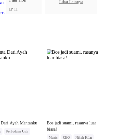
T'lah Tiba
Lihat Lainnya
EP 11
 Dari Ayah Mantanku
Bos jadi suami, rasanya luar
biasa!
s
Perbedaan Usia
Manis
CEO
Nikah Kilat
 Kilat