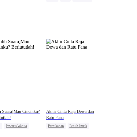
hukum Mantan Jahat
h Suara]Mau Cincinku?
Akhir Cinta Raja Dewa dan
tutlah!
Ratu Fana
a
Pewaris Wanita
Pernikahan
Penuh Intrik
h Kontrak
Bangsawan
Penyesalan