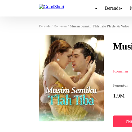
Beranda
K
Beranda
/
Romansa
/
Musim Semiku T'lah Tiba Playlet & Video
Musi
Romansa
Penonton
1.9M
Non