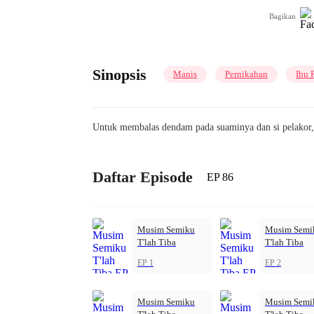
Bagikan
Sinopsis
Manis
Pernikahan
Ibu 
Untuk membalas dendam pada suaminya dan si pelakor, 
Daftar Episode
EP 86
Musim Semiku
Musim Semi
T'lah Tiba
T'lah Tiba
EP 1
EP 2
Musim Semiku
Musim Semi