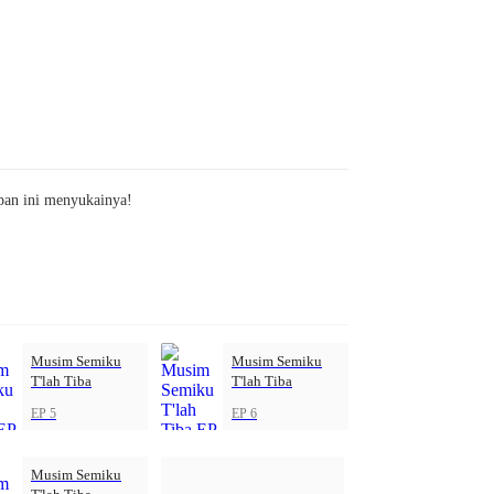
pan ini menyukainya!
Musim Semiku
Musim Semiku
T'lah Tiba
T'lah Tiba
EP 5
EP 6
Musim Semiku