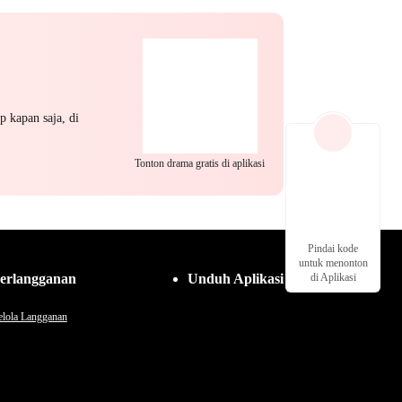
hukum Mantan Jahat
kahan
p kapan saja, di
Tonton drama gratis di aplikasi
Pindai kode
untuk menonton
erlangganan
Unduh Aplikasi
di Aplikasi
lola Langganan