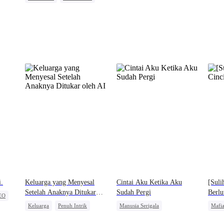
Pewaris
Cinderella
Meng
Cinta Terlarang
CEO
i.
Keluarga yang Menyesal
Cintai Aku Ketika Aku
[Suli
Setelah Anaknya Ditukar
Sudah Pergi
Berlu
EO
oleh AI
Keluarga
Penuh Intrik
Manusia Serigala
Mafi
Orang Biasa
Penyesalan
Penyesalan
Sakit Hati
Nika