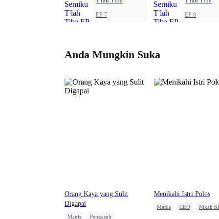
T'lah Tiba
T'lah Tiba
EP 7
EP 8
Anda Mungkin Suka
Orang Kaya yang Sulit
Menikahi Istri Polos
Digapai
Manis
CEO
Nikah Ki
Manis
Pengasuh
Amnesia