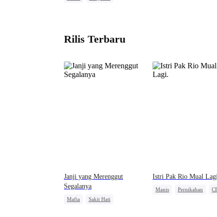
Kesalahan Identitas
Rilis Terbaru
Janji yang Merenggut
Istri Pak Rio Mual Lag
Segalanya
Manis
Pernikahan
C
Mafia
Sakit Hati
Cinderella
Pasangan Kuat
Cinta Setelah Menikah