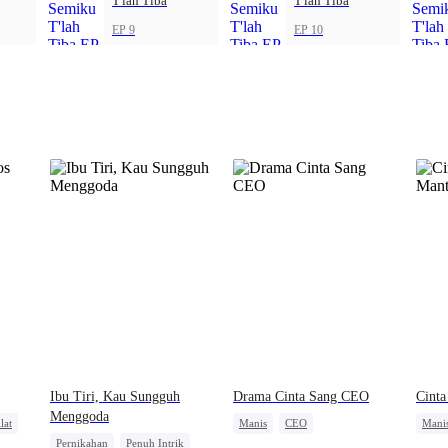
T'lah Tiba
T'lah Tiba
EP 9
EP 10
Ibu Tiri, Kau Sungguh
Drama Cinta Sang CEO
Cinta
Menggoda
lat
Manis
CEO
Mani
Pernikahan
Penuh Intrik
Benci Jadi Cinta
Nikah