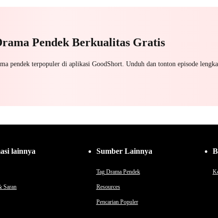
Pengkhianatan
Salah Paham
Meng
Perni
Drama Pendek Berkualitas Gratis
ama pendek terpopuler di aplikasi GoodShort. Unduh dan tonton episode lengka
asi lainnya
Sumber Lainnya
B
Tag Drama Pendek
Ke
& Saran
Resources
Pencarian Populer