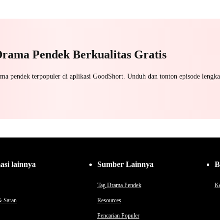
Wanita Kuat
Salah Paham
Penyesalan
Wanit
Cinta Satu Malam
Sala
Nikah Kontrak
Saling Kejar
Drama Pendek Berkualitas Gratis
ama pendek terpopuler di aplikasi GoodShort. Unduh dan tonton episode lengka
asi lainnya
Sumber Lainnya
B
Tag Drama Pendek
Ke
& Saran
Resources
Pencarian Populer