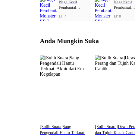
Naga Kecil
Naga Kecil
Pembantai
Pembantai
Monster
Monster
EP 7
EP 8
Anda Mungkin Suka
[Sulih Suara]Sang
[Sulih Suara]Dewa Per
Pengendali Hantu Terkuat:
dan Tujuh Kakak Canti