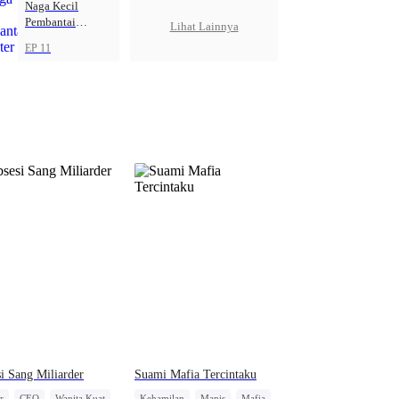
Naga Kecil
Pembantai
Lihat Lainnya
Monster
EP 11
i Sang Miliarder
Suami Mafia Tercintaku
r
CEO
Wanita Kuat
Kehamilan
Manis
Mafia