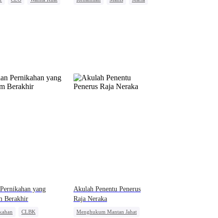
ri Keluarga
Cinderella
 dan Benci
 Pernikahan yang
Akulah Penentu Penerus
m Berakhir
Raja Neraka
kahan
CLBK
Menghukum Mantan Jahat