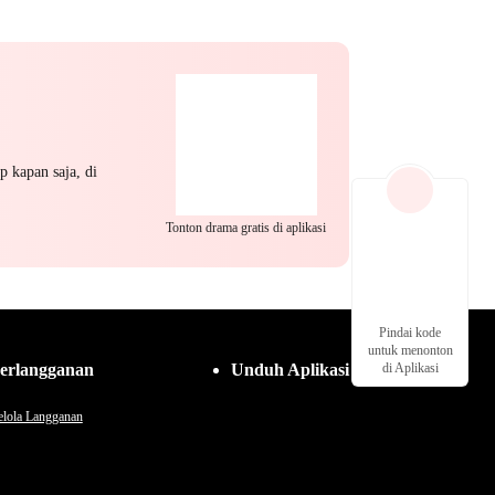
a Kuat
Perceraian
Pasangan Kuat
h Paham
Mengejar Istri
Identitas Tersembunyi
Pewaris Wanita
Manis
p kapan saja, di
Tonton drama gratis di aplikasi
Pindai kode
untuk menonton
erlangganan
Unduh Aplikasi
di Aplikasi
lola Langganan