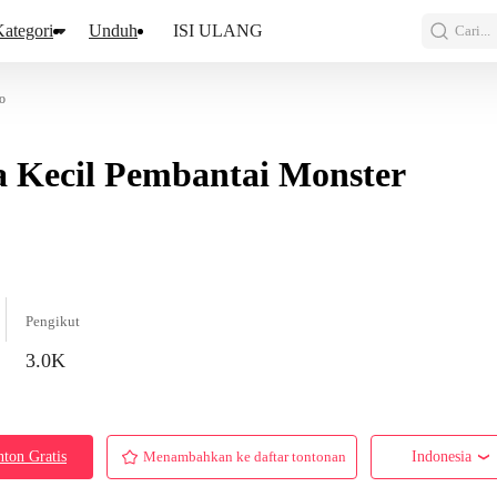
ategori
Unduh
ISI ULANG
Cari...
o
 Kecil Pembantai Monster
Pengikut
3.0K
ton Gratis
Menambahkan ke daftar tontonan
Indonesia