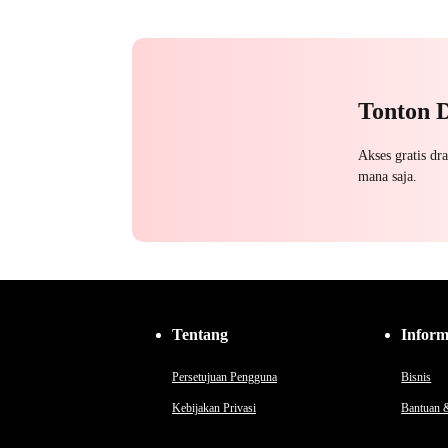
Pengkhianatan
Mengejar Istri
Perselingkuhan
Tonton 
Akses gratis dr
mana saja.
Tentang
Inform
Persetujuan Pengguna
Bisnis
Kebijakan Privasi
Bantuan 