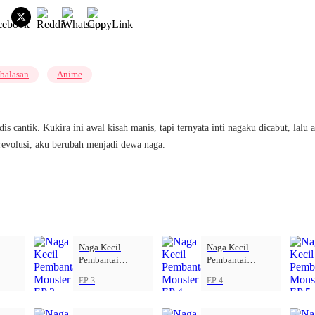
balasan
Anime
s cantik. Kukira ini awal kisah manis, tapi ternyata inti nagaku dicabut, lalu 
revolusi, aku berubah menjadi dewa naga.
Naga Kecil
Naga Kecil
Pembantai
Pembantai
Monster
Monster
EP 3
EP 4