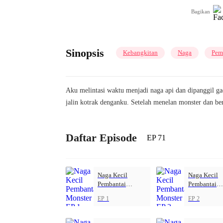
Bagikan
Sinopsis
Kebangkitan
Naga
Pem
Aku melintasi waktu menjadi naga api dan dipanggil gadi
jalin kotrak denganku. Setelah menelan monster dan be
Daftar Episode
EP 71
Naga Kecil
Naga Kecil
Pembantai
Pembantai
Monster
Monster
EP 1
EP 2