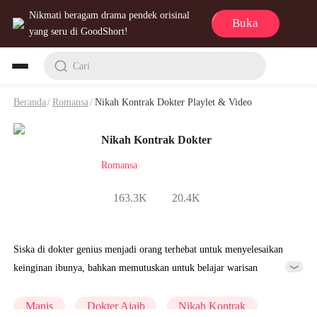
Nikmati beragam drama pendek orisinal
Buka
yang seru di GoodShort!
Cari
Beranda
/
Romansa
/
Nikah Kontrak Dokter Playlet & Video
Nikah Kontrak Dokter
Romansa
163.3K
20.4K
Siska di dokter genius menjadi orang terhebat untuk menyelesaikan
keinginan ibunya, bahkan memutuskan untuk belajar warisan
Keluarga Horun, tapi hanya bisa menikah ke Keluarga Horun, baru
dapat mewarisi itu. Akhirnya mereka nikah kontrak, tapi setelah
Manis
Dokter Ajaib
Nikah Kontrak