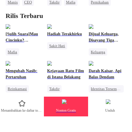
Manis
CEO
Takdir
Mafia
Pernikahan
Cinta Setelah Menikah
Cinderella
CEO
Rilis Terbaru
Kehamilan
Cinta Segitiga
[Sulih Suara]Mau
Hadiah Terakhirku
Dijual Keluarga,
Cincinku?
Disayang Tiga
Sakit Hati
Berlututlah!
Koboi
Mafia
Keluarga
Penyesalan
Pewaris Wanita
Reinkarnasi
Alpha
Nikah Kontrak
Disayangi Semua
Pewaris Asli dan Palsu
Mengubah Nasib:
Kejayaan Ratu Film
Darah Kaisar, Api
Menghukum Mantan Jahat
Pembalasan
Pertaruhan
di Istana Belakang
Balas Dendam
Pernikahan
Manis
Reinkarnasi
Takdir
Identitas Tersembunyi
CEO
Bangsawan
Balas Dendam
Berubah Kurus
Menghukum Mantan Jahat
Takdir
Menambahkan ke daftar tontonan
Nonton Gratis
Unduh
Menghukum Mantan Jahat
Pewaris Wanita
Saling Kejar
Dewa Perang
Nikah Kontrak