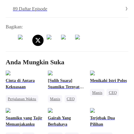
menikah ada banyak salah paham dan mereka pelan-pelan saling
89 Daftar Episode
mencintai.
Bagikan:
Anda Mungkin Suka
Cinta di Antara
[Sulih Suara]
Menikahi Istri Polos
Kekuasaan
Suamiku Ternyata
Manis
CEO
CEO
Perjalanan Waktu
Manis
CEO
Nikah Kilat
Tuan Putri
Nikah Kilat
Amnesia
Intrik Istana
Cinta Setelah Menikah
Suamiku yang Tajir
Gairah Yang
Terjebak Dua
Kebangkitan
Memanjakanku
Berbahaya
Pilihan
Salah Paham