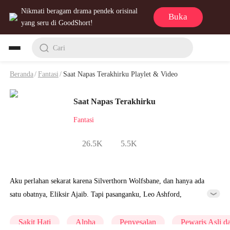
Nikmati beragam drama pendek orisinal
Buka
yang seru di GoodShort!
Cari
Beranda
/
Fantasi
/
Saat Napas Terakhirku Playlet & Video
Saat Napas Terakhirku
Fantasi
26.5K
5.5K
Aku perlahan sekarat karena Silverthorn Wolfsbane, dan hanya ada
satu obatnya, Eliksir Ajaib. Tapi pasanganku, Leo Ashford,
membelinya dan berikan pada adik angkatku, Jane Smith. Dia
lakukan itu karena dia kira aku berpura-pura sakit. Aku pun menyerah
Sakit Hati
Alpha
Penyesalan
Pewaris Asli d