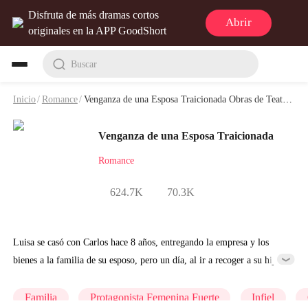
Disfruta de más dramas cortos
Abrir
originales en la APP GoodShort
Buscar
Inicio
/
Romance
/
Venganza de una Esposa Traicionada Obras de Teatro y Video
Venganza de una Esposa Traicionada
Romance
624.7K
70.3K
Luisa se casó con Carlos hace 8 años, entregando la empresa y los
bienes a la familia de su esposo, pero un día, al ir a recoger a su hija
Noa del jardín de infantes, se encuentra con Ana, quien llevaba el
mismo vestido y bolso que ella. Luisa descubre que el bolso que su
Familia
Protagonista Femenina Fuerte
Infiel