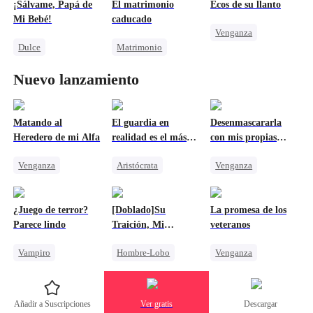
CEO
¡Sálvame, Papá de
El matrimonio
Ecos de su llanto
CEO
Heredera
Mi Bebé!
caducado
Venganza
Identificación Errónea
Dulce
Matrimonio
Protagonista Femenina Fuerte
Destinado
CEO
CEO
Divorcio
Traición
Infiel
Nuevo lanzamiento
Cenicienta
Embarazada
Matando al
El guardia en
Desenmascararla
Heredero de mi Alfa
realidad es el más
con mis propias
poderoso
manos
Venganza
Aristócrata
Venganza
Hombre-Lobo
Contraataque
Contraataque
Protagonista Femenina Fuerte
Fantasía Oriental
Dominante
¿Juego de terror?
[Doblado]Su
La promesa de los
Castigar al malvado ex
Parece lindo
Traición, Mi
veteranos
Venganza
Vampiro
Hombre-Lobo
Venganza
Superación
Reencarnación
Familia
Dulce
Venganza
Dominante
Añadir a Suscripciones
Ver gratis
Descargar
Amor Prohibido
Castigar al malvado ex
Sentimiento de Familia y Patria