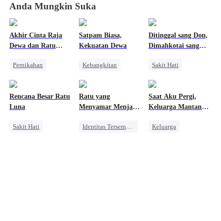
Anda Mungkin Suka
Akhir Cinta Raja
Satpam Biasa,
Ditinggal sang Don,
Dewa dan Ratu
Kekuatan Dewa
Dimahkotai sang
Fana
Mafia
Pernikahan
Kebangkitan
Sakit Hati
Penuh Intrik
Orang Biasa
Mafia
Bangsawan
Pembalasan
Penyesalan
Rencana Besar Ratu
Ratu yang
Saat Aku Pergi,
Penyesalan
Mengejar Istri
Luna
Menyamar Menjadi
Keluarga Mantan
Pengemis
Istriku Mulai Panik
Sakit Hati
Identitas Tersembunyi
Keluarga
Manusia Serigala
Pewaris Wanita
Pembalasan
Pengganti
Nikah Kontrak
CEO
Penyesalan
Pengkhianatan
Mengejar Istri
Menghukum Mantan Jahat