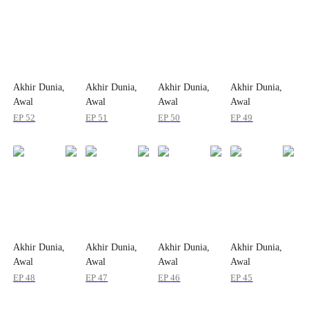
Akhir Dunia,
Akhir Dunia,
Akhir Dunia,
Akhir Dunia,
Awal
Awal
Awal
Awal
Kekayaanku
Kekayaanku
Kekayaanku
Kekayaanku
EP
52
EP
51
EP
50
EP
49
Akhir Dunia,
Akhir Dunia,
Akhir Dunia,
Akhir Dunia,
Awal
Awal
Awal
Awal
Kekayaanku
Kekayaanku
Kekayaanku
Kekayaanku
EP
48
EP
47
EP
46
EP
45