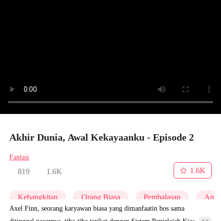
Akhir Dunia, Awal Kekayaanku - Episode 2
Fantasi
1.6K
819
1.6K
Kebangkitan
Orang Biasa
Pembalasan
Ani
Axel Finn, seorang karyawan biasa yang dimanfaatin bos sama
ditinggal pacarnya, tiba-tiba terikat dengan Sistem Penjelajah Kiamat.