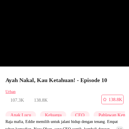
Ayah Nakal, Kau Ketahuan! - Episode 10
Urban
138.8K
107.3K
138.8K
Anak Lucu
Keluarga
CEO
Pahlawan Kemba
Raja mafia, Eddie memilih untuk jalani hidup dengan tenang. Empat
tahun kemudian, Nora Olsen, sang CEO cantik, kembali dengan