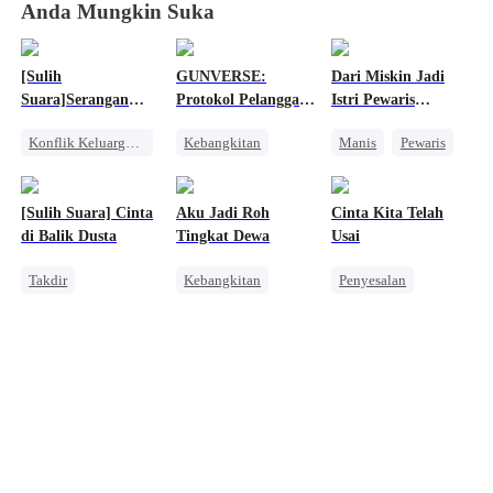
Anda Mungkin Suka
[Sulih
GUNVERSE:
Dari Miskin Jadi
Suara]Serangan
Protokol Pelanggar
Istri Pewaris
Para Raksasa:
Aturan
Tersembunyi
Konflik Keluarga dan Negara
Kebangkitan
Manis
Pewaris
Bunker Kiamat
Kebangkitan
Sistem
Identitas Tersembunyi
Orang Biasa
Dominan
Nikah Kilat
[Sulih Suara] Cinta
Aku Jadi Roh
Cinta Kita Telah
Pahlawan Kembali
Dewasa Muda
di Balik Dusta
Tingkat Dewa
Usai
Pembalasan
Takdir
Kebangkitan
Penyesalan
Cinderella
Anime
Mengejar Istri
Mengejar Istri
Dewa Perang
Pernikahan
Pembalasan
Perceraian
CEO
Sakit Hati