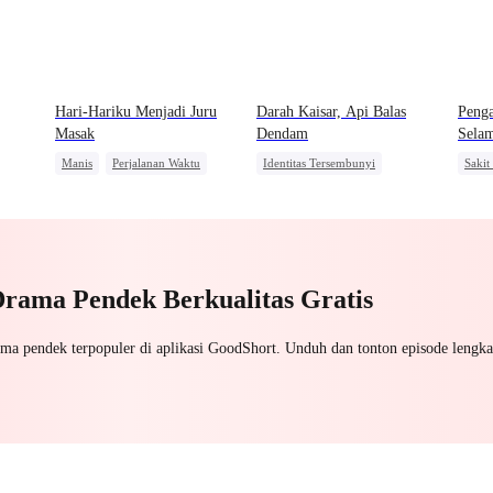
Hari-Hariku Menjadi Juru
Darah Kaisar, Api Balas
Penga
Masak
Dendam
Sela
Manis
Perjalanan Waktu
Identitas Tersembunyi
Sakit
ri
Keluarga
Orang Biasa
Balas Dendam
Takdir
Sala
Mengejar Istri
Pewaris Wanita
Dibantu Bayi Lucu
Dewa Perang
Nikah Kontrak
Pasangan Kuat
Drama Pendek Berkualitas Gratis
ama pendek terpopuler di aplikasi GoodShort. Unduh dan tonton episode lengka