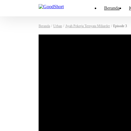
Beranda
K
Beranda
/
Urban
/
Ayah Pekerja Ternyata Miliarder
/
Episode 3