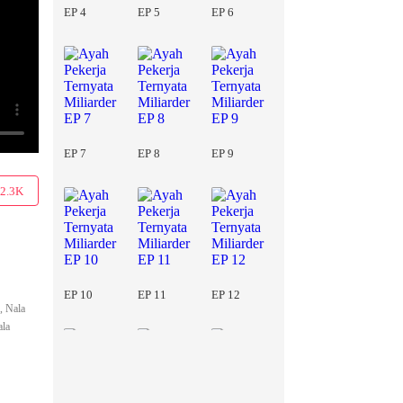
EP 4
EP 5
EP 6
EP 7
EP 8
EP 9
2.3K
EP 10
EP 11
EP 12
, Nala
ala