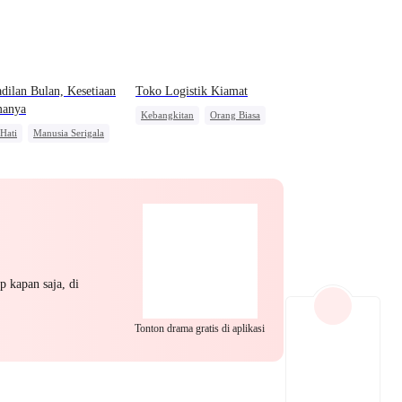
EP 22
EP 23
EP 24
dilan Bulan, Kesetiaan
Toko Logistik Kiamat
manya
Kebangkitan
Orang Biasa
 Hati
Manusia Serigala
Pembalasan
h Paham
Penyesalan
EP 25
EP 26
EP 27
p kapan saja, di
Tonton drama gratis di aplikasi
EP 28
EP 29
EP 30