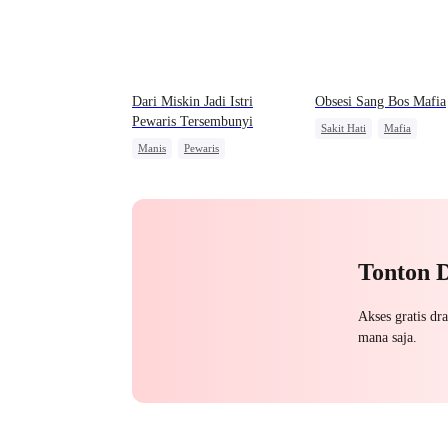
Dari Miskin Jadi Istri
Obsesi Sang Bos Mafia
Pewaris Tersembunyi
Sakit Hati
Mafia
Manis
Pewaris
Penyesalan
Mengejar Ist
Identitas Tersembunyi
Nikah Kilat
Dewasa Muda
Tonton 
Akses gratis dr
mana saja.