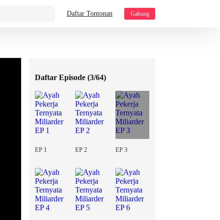
Daftar Tontonan
Gabung
Daftar Episode (
3/64
)
EP 1
EP 2
EP 3