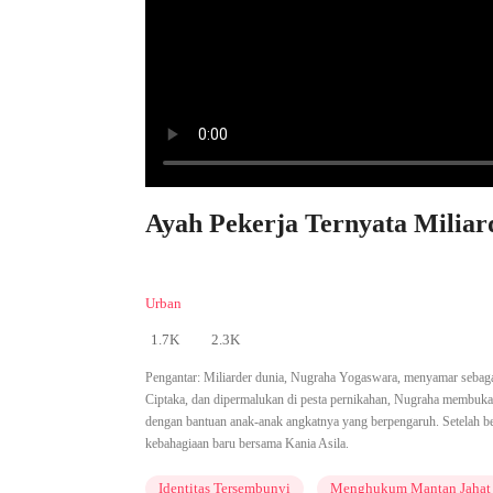
Ayah Pekerja Ternyata Miliard
Urban
1.7K
2.3K
Pengantar:
Miliarder dunia, Nugraha Yogaswara, menyamar sebagai
Ciptaka, dan dipermalukan di pesta pernikahan, Nugraha membuk
dengan bantuan anak-anak angkatnya yang berpengaruh. Setelah b
kebahagiaan baru bersama Kania Asila.
Identitas Tersembunyi
Menghukum Mantan Jahat