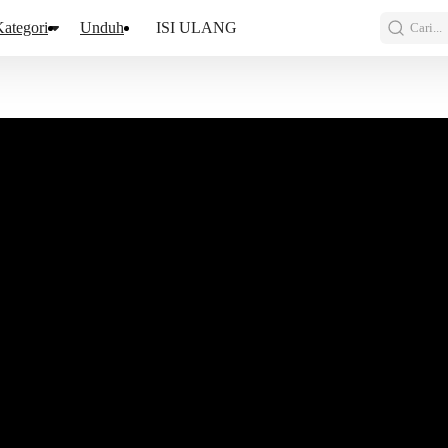
ategori
Unduh
ISI ULANG
Cari...