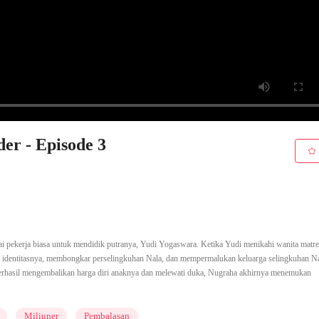
er - Episode 3
 pekerja biasa untuk mendidik putranya, Yudi Yogaswara. Ketika Yudi menikahi wanita matre
a identitasnya, membongkar perselingkuhan Nala, dan mempermalukan keluarga selingkuhan N
erhasil mengembalikan harga diri anaknya dan melewati duka, Nugraha akhirnya menemukan
Miliuner
Pembalasan