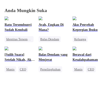
Anda Mungkin Suka
Ratu Tersembunyi
Ayah, Engkau Di
Aku Penyebab
Sudah Kembali
Mana?
Kepergian Ibuku
Identitas Tersembunyi
Balas Dendam
Keluarga
CEO
Wanita Kuat
Wanita Kuat
Wanita Kuat
Pengkhianatan
Salah Paham
[Sulih Suara]
Balas Dendam yang
Berawal dari
Pahlawan Kembali
Perselingkuhan
Setelah Nikah, Aku
Menjerat
Kesalahpahaman
Pembalasan
Tiap Hari
Manis
CEO
Perselingkuhan
Manis
CEO
Dimanjakan
Perselingkuhan
Takdir
CEO
Cinta Satu Malam
Pernikahan
Nikah Kontrak
Anak Lucu
Pembalasan
Cinta Diam-diam Jadi Kenyataan
Dibantu Bayi Lucu