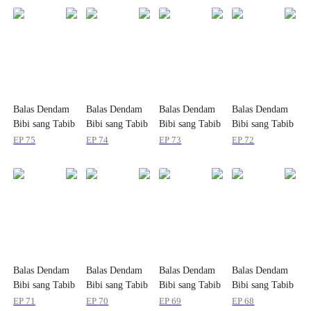
Balas Dendam
Balas Dendam
Balas Dendam
Balas Dendam
Bibi sang Tabib
Bibi sang Tabib
Bibi sang Tabib
Bibi sang Tabib
Sakti
Sakti
Sakti
Sakti
EP
75
EP
74
EP
73
EP
72
Balas Dendam
Balas Dendam
Balas Dendam
Balas Dendam
Bibi sang Tabib
Bibi sang Tabib
Bibi sang Tabib
Bibi sang Tabib
Sakti
Sakti
Sakti
Sakti
EP
71
EP
70
EP
69
EP
68