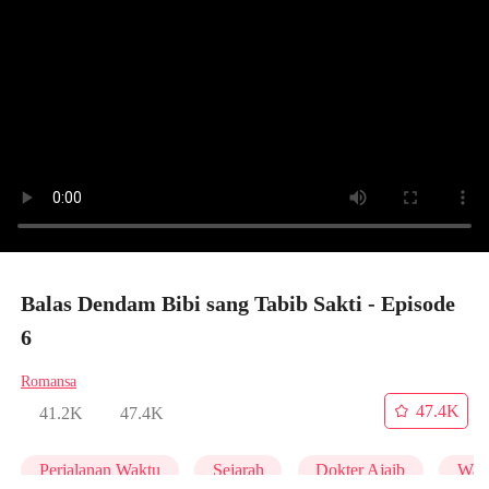
Balas Dendam Bibi sang Tabib Sakti - Episode
6
Romansa
47.4K
41.2K
47.4K
Perjalanan Waktu
Sejarah
Dokter Ajaib
Wani