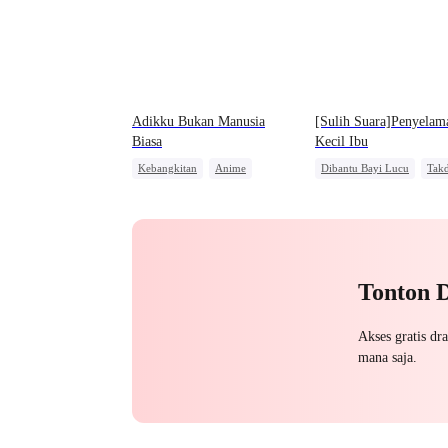
Adikku Bukan Manusia
[Sulih Suara]Penyelam
Biasa
Kecil Ibu
Kebangkitan
Anime
Dibantu Bayi Lucu
Takd
Pembalasan
Reinkarnasi
Pewaris Wanita
Orang Biasa
Tonton 
Akses gratis dr
mana saja.