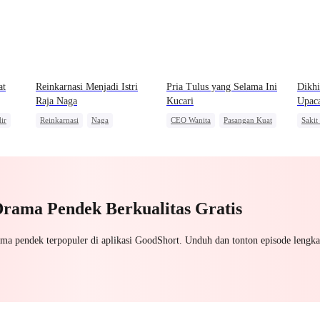
at
Reinkarnasi Menjadi Istri
Pria Tulus yang Selama Ini
Dikhi
Raja Naga
Kucari
Upac
ir
Reinkarnasi
Naga
CEO Wanita
Pasangan Kuat
Sakit
Kebangkitan
Pembalasan
Kebangkitan
Penye
Penyesalan
Drama Pendek Berkualitas Gratis
ama pendek terpopuler di aplikasi GoodShort. Unduh dan tonton episode lengka