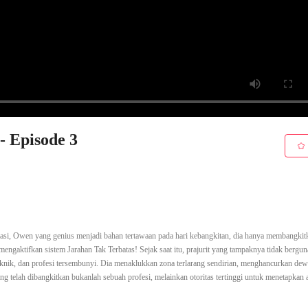
- Episode 3
rmasi, Owen yang genius menjadi bahan tertawaan pada hari kebangkitan, dia hanya membangkit
engaktifkan sistem Jarahan Tak Terbatas! Sejak saat itu, prajurit yang tampaknya tidak berguna
nik, dan profesi tersembunyi. Dia menaklukkan zona terlarang sendirian, menghancurkan dewa
 telah dibangkitkan bukanlah sebuah profesi, melainkan otoritas tertinggi untuk menetapkan 