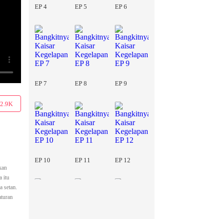
EP 4
EP 5
EP 6
EP 7
EP 8
EP 9
2.9K
EP 10
EP 11
EP 12
kan
 itu
 setan.
aturan