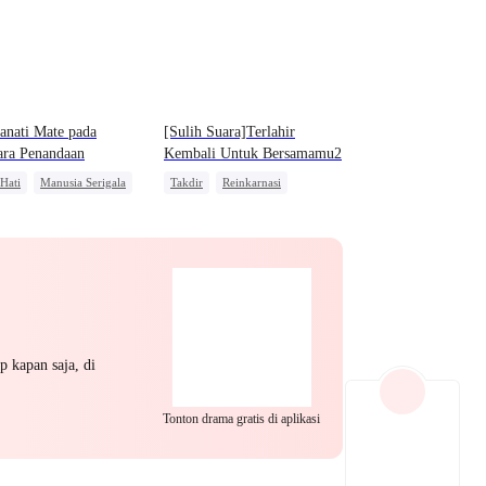
EP 22
EP 23
EP 24
anati Mate pada
[Sulih Suara]Terlahir
ara Penandaan
Kembali Untuk Bersamamu2
 Hati
Manusia Serigala
Takdir
Reinkarnasi
salan
Mengejar Istri
Pembalasan
Pewaris
EP 25
EP 26
EP 27
p kapan saja, di
EP 28
EP 29
EP 30
Tonton drama gratis di aplikasi