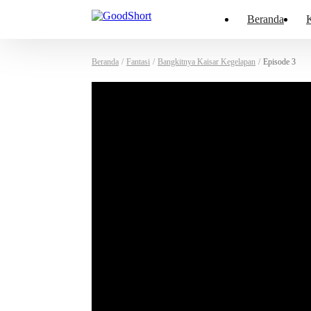
Beranda
K
Beranda
/
Fantasi
/
Bangkitnya Kaisar Kegelapan
/
Episode 3