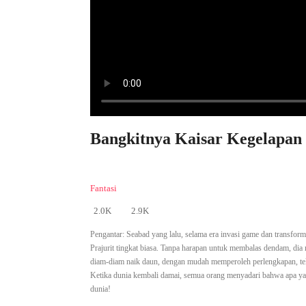
Bangkitnya Kaisar Kegelapan 
Fantasi
2.0K
2.9K
Pengantar:
Seabad yang lalu, selama era invasi game dan transfo
Prajurit tingkat biasa. Tanpa harapan untuk membalas dendam, dia m
diam-diam naik daun, dengan mudah memperoleh perlengkapan, tek
Ketika dunia kembali damai, semua orang menyadari bahwa apa yang
dunia!