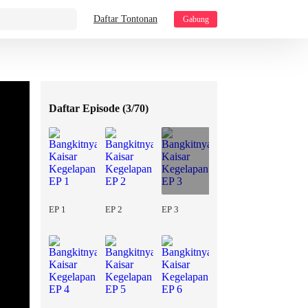
Daftar Tontonan
Gabung
Daftar Episode (
3/70
)
EP 1
EP 2
EP 3