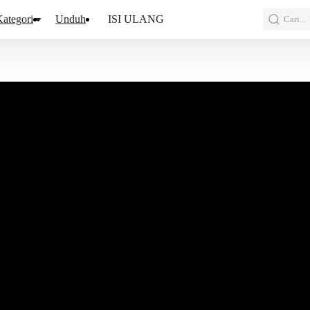
ategori
Unduh
ISI ULANG
Cari...