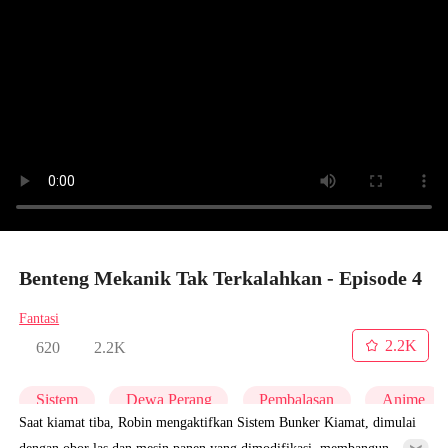
Benteng Mekanik Tak Terkalahkan - Episode 4
Fantasi
2.2K
620
2.2K
Sistem
Dewa Perang
Pembalasan
Anime
Saat kiamat tiba, Robin mengaktifkan Sistem Bunker Kiamat, dimulai
dengan obor las dan mesin panen yang dimodifikasi, membangun