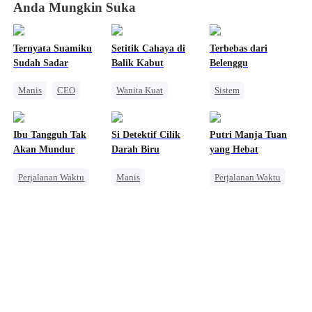
Anda Mungkin Suka
Ternyata Suamiku
Setitik Cahaya di
Terbebas dari
Sudah Sadar
Balik Kabut
Belenggu
Manis
CEO
Wanita Kuat
Sistem
Cinta Setelah Menikah
Pernikahan
Wanita Kuat
Romansa Usia Dewasa
Pengkhianatan
Perceraian
Ibu Tangguh Tak
Si Detektif Cilik
Putri Manja Tuan
Perceraian
Akan Mundur
Darah Biru
yang Hebat
Menghukum Mantan Jahat
Perjalanan Waktu
Manis
Perjalanan Waktu
Kebangkitan
Anak Lucu
Pewaris Asli dan Palsu
Wanita Kuat
Mencari Keluarga
Pembalasan
Pembalasan
Bangsawan
Menghukum Mantan Jahat
Kebangkitan