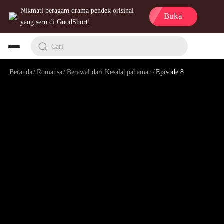
Nikmati beragam drama pendek orisinal
Buka
yang seru di GoodShort!
Cari
Beranda
/
Romansa
/
Berawal dari Kesalahpahaman
/
Episode 8