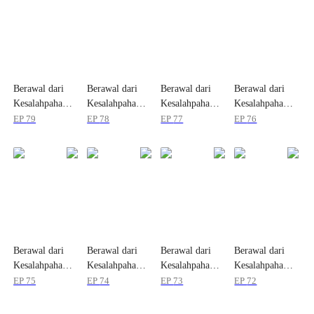
Berawal dari
Berawal dari
Berawal dari
Berawal dari
Kesalahpahaman
Kesalahpahaman
Kesalahpahaman
Kesalahpahaman
EP
79
EP
78
EP
77
EP
76
Berawal dari
Berawal dari
Berawal dari
Berawal dari
Kesalahpahaman
Kesalahpahaman
Kesalahpahaman
Kesalahpahaman
EP
75
EP
74
EP
73
EP
72