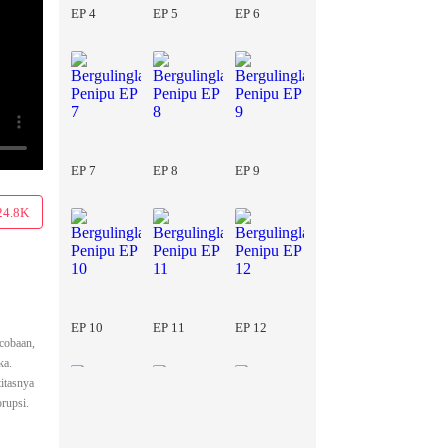
EP 4
EP 5
EP 6
EP 7
EP 8
EP 9
24.8K
EP 10
EP 11
EP 12
 cobaan,
ka.
itasnya
rupsi.