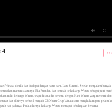
 4
 Hazel Winata, diculik dan diadopsi dengan nama baru, Lana Sunardi. Setelah mengalami banyak
memaafkan mantan suaminya, Eka Puandar, dan kembali ke keluarga Winata sebagai putri mere
aan milik keluarga Winata, tetapi di sana dia bertemu dengan Hani Winata yang mencuri ident
enaran dan akhirnya berhasil menjadi CEO baru Grup Winata serta menghukum para pelaku ko
tuh hati padanya. Pada akhirnya, keluarga Winata mencapai kebahagiaan bersama.