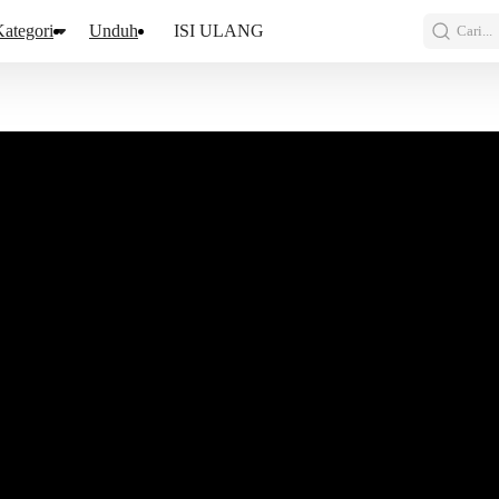
ategori
Unduh
ISI ULANG
Cari...