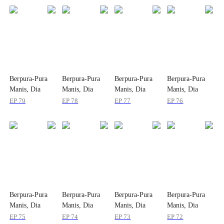
Berpura-Pura
Berpura-Pura
Berpura-Pura
Berpura-Pura
Manis, Dia
Manis, Dia
Manis, Dia
Manis, Dia
Jatuh Padaku
Jatuh Padaku
Jatuh Padaku
Jatuh Padaku
EP
79
EP
78
EP
77
EP
76
Berpura-Pura
Berpura-Pura
Berpura-Pura
Berpura-Pura
Manis, Dia
Manis, Dia
Manis, Dia
Manis, Dia
Jatuh Padaku
Jatuh Padaku
Jatuh Padaku
Jatuh Padaku
EP
75
EP
74
EP
73
EP
72