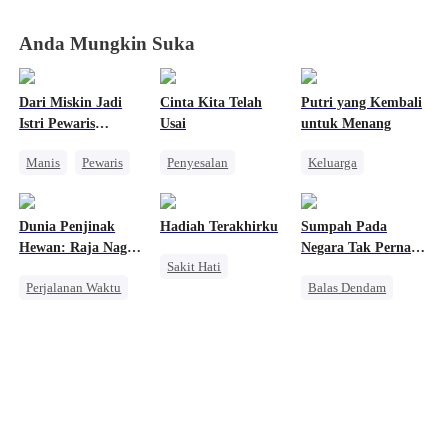
Anda Mungkin Suka
Dari Miskin Jadi
Cinta Kita Telah
Putri yang Kembali
Istri Pewaris
Usai
untuk Menang
Tersembunyi
Manis
Pewaris
Penyesalan
Keluarga
Identitas Tersembunyi
Mengejar Istri
Anak Lucu
Nikah Kilat
Pernikahan
Wanita Kuat
Dunia Penjinak
Hadiah Terakhirku
Sumpah Pada
Dewasa Muda
Perceraian
CEO
Pasangan Kuat
Hewan: Raja Naga
Negara Tak Pernah
Sakit Hati
Sakit Hati
Kebangkitan
Mendukungku
Pudar
Perjalanan Waktu
Balas Dendam
Penyesalan
Naga
Keluarga
Alpha
Konflik Keluarga dan Negara
Dominan
Pewaris Asli dan Palsu
Anime
Konflik Keluarga dan Negara
Pembalasan