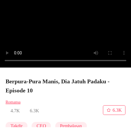
Berpura-Pura Manis, Dia Jatuh Padaku -
Episode 10
Romansa
6.3K
4.7K
6.3K
Takdir
CEO
Pembalasan