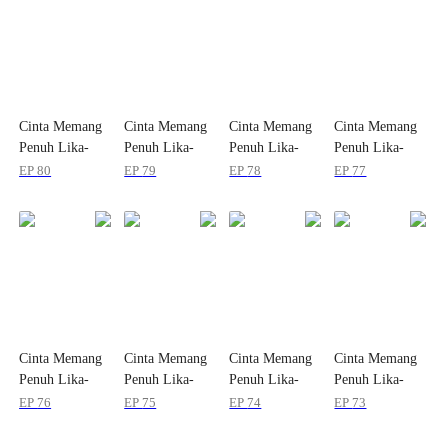
Cinta Memang
Cinta Memang
Cinta Memang
Cinta Memang
Penuh Lika-
Penuh Lika-
Penuh Lika-
Penuh Lika-
Liku
Liku
Liku
Liku
EP
80
EP
79
EP
78
EP
77
Cinta Memang
Cinta Memang
Cinta Memang
Cinta Memang
Penuh Lika-
Penuh Lika-
Penuh Lika-
Penuh Lika-
Liku
Liku
Liku
Liku
EP
76
EP
75
EP
74
EP
73