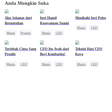
Anda Mungkin Suka
Aku Selamat dari
Istri Hamil
Menikahi Istri Polos
Reruntuhan
Kesayangan Suami
Manis
CEO
Manis
Pewaris
Manis
CEO
Nikah Kilat
Amnesia
Cinta Satu Malam
Amnesia
Anak Lucu
Terjebak Cinta Sang
CEO Itu Ayah dari
Teknisi Hati CEO
Presdir
Bayi Kembarku!
Kaya
Manis
CEO
Manis
CEO
Manis
CEO
Nikah Kilat
Kehamilan
Wanita Kuat
Nikah Kilat
Cinta Setelah Menikah