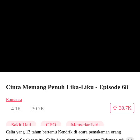
Cinta Memang Penuh Lika-Liku - Episode 68
Romansa
30.7K
4.1K
30.7K
Sakit Hati
CEO
Mengejar Istri
Celia yang 13 tahun bertemu Kendrik di acara pemakaman orang
tuanya. Sejak saat itu, Celia diam-diam menyukainya.Beberapa tahun