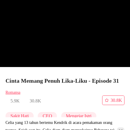
Cinta Memang Penuh Lika-Liku - Episode 31
Romansa
30.8K
5.9K
30.8K
Sakit Hati
CEO
Mengejar Istri
Celia yang 13 tahun bertemu Kendrik di acara pemakaman orang
tuanya. Sejak saat itu, Celia diam-diam menyukainya.Beberapa tahun