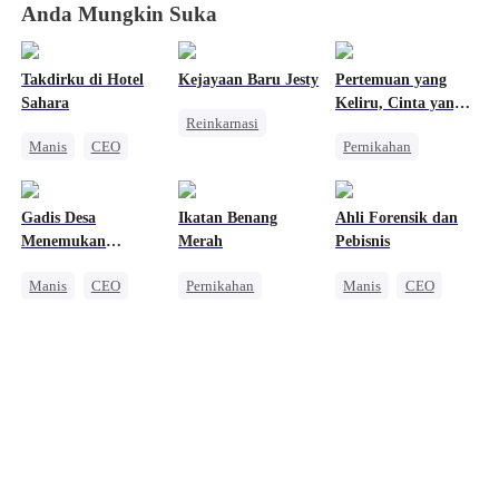
Anda Mungkin Suka
Takdirku di Hotel
Kejayaan Baru Jesty
Pertemuan yang
Sahara
Keliru, Cinta yang
Reinkarnasi
Tidak Terduga
Manis
CEO
Pernikahan
Wanita Kuat
Cinta Satu Malam
Takdir
CEO
Pembalasan
Romansa Kantor
Cinta Segitiga
Gadis Desa
Ikatan Benang
Ahli Forensik dan
Menemukan
Merah
Pebisnis
Takdirnya
Manis
CEO
Pernikahan
Manis
CEO
Cinderella
Penebusan
Cinta Satu Malam
Saling Kejar
Cinderella
CEO
Nikah Kilat
Penebusan
Kesalahan Identitas
Cinta Setelah Menikah