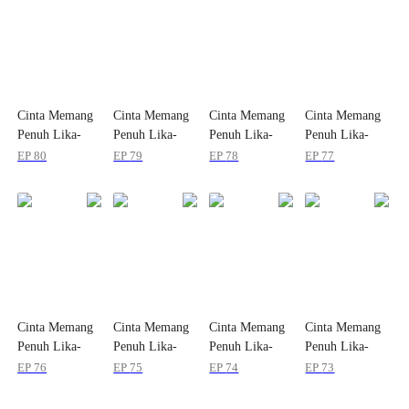
Cinta Memang
Cinta Memang
Cinta Memang
Cinta Memang
Penuh Lika-
Penuh Lika-
Penuh Lika-
Penuh Lika-
Liku
Liku
Liku
Liku
EP
80
EP
79
EP
78
EP
77
Cinta Memang
Cinta Memang
Cinta Memang
Cinta Memang
Penuh Lika-
Penuh Lika-
Penuh Lika-
Penuh Lika-
Liku
Liku
Liku
Liku
EP
76
EP
75
EP
74
EP
73