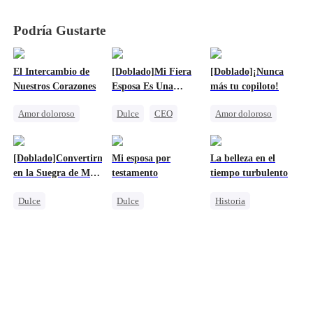
Podría Gustarte
El Intercambio de
[Doblado]Mi Fiera
[Doblado]¡Nunca
Nuestros Corazones
Esposa Es Una
más tu copiloto!
Tonta
Amor doloroso
Dulce
CEO
Amor doloroso
Reunión
Matrimonio Relámpago
Protagonista Femenina Fuerte
Abogado
Amnesia
Traición
[Doblado]Convertirme
Mi esposa por
La belleza en el
Malententido
Castigar al malvado ex
en la Suegra de Mi
testamento
tiempo turbulento
Persiguiendo el amor
Lamento
Ex
Dulce
Dulce
Historia
Destinado
Persiguiendo el amor
Viaje en el tiempo
Cenicienta
Traición
Doctor Milagroso
Age-Gap
Cenicienta
Unión de Fuertes
CEO
Dulce