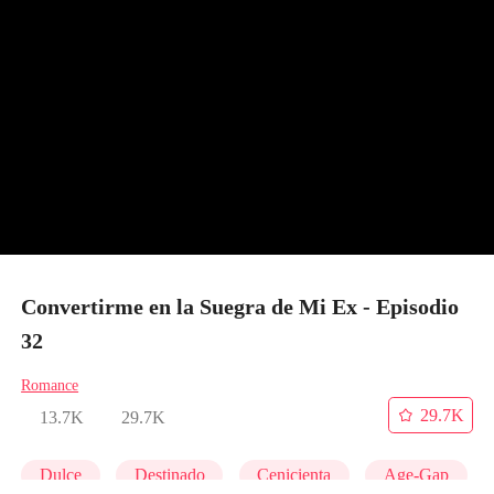
Convertirme en la Suegra de Mi Ex - Episodio
32
Romance
29.7K
13.7K
29.7K
Dulce
Destinado
Cenicienta
Age-Gap