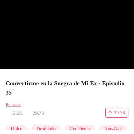
Convertirme en la Suegra de Mi Ex - Episodio
35
Romance
29.7K
12.6K
29.7K
Dulce
Destinado
Cenicienta
Age-Gap