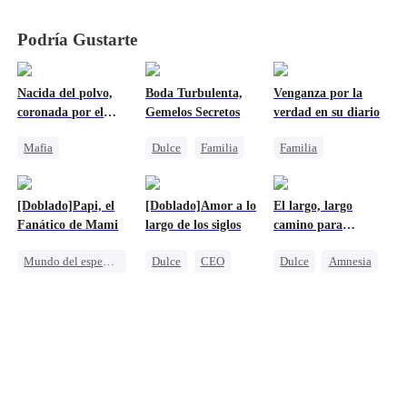
Podría Gustarte
Nacida del polvo,
Boda Turbulenta,
Venganza por la
coronada por el
Gemelos Secretos
verdad en su diario
poder
Mafia
Dulce
Familia
Familia
Venganza
Reunión
Reencarnación
Protagonista Femenina Fuerte
Bebés Lindos
Protagonista Femenina Fuerte
[Doblado]Papi, el
[Doblado]Amor a lo
El largo, largo
Contraataque
CEO
Contraataque
Fanático de Mami
largo de los siglos
camino para
Pequeños Cupidos
recuperarla
Mundo del espectáculo
Dulce
CEO
Dulce
Amnesia
Reunión
Dulce
Matrimonio Relámpago
Persiguiendo el amor
Bebés Lindos
Identidad Oculta
CEO
Heredera
Pequeños Cupidos
Bebés Lindos